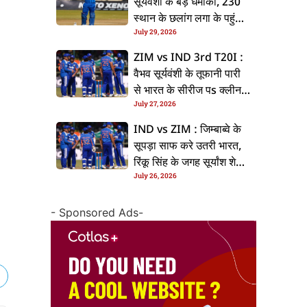
सूर्यवंशी के बड़ धमाका, 230
स्थान के छलांग लगा के पहुंचलें
July 29, 2026
48वां नंबर पs
ZIM vs IND 3rd T20I :
वैभव सूर्यवंशी के तूफानी पारी
से भारत के सीरीज पs क्लीन
July 27, 2026
स्वीप, जिम्बाब्वे 35 रन से
हारल
IND vs ZIM : जिम्बाब्वे के
सूपड़ा साफ करे उतरी भारत,
रिंकू सिंह के जगह सूर्यांश शेडगे
July 26, 2026
के मिल सकेला मवका
- Sponsored Ads-