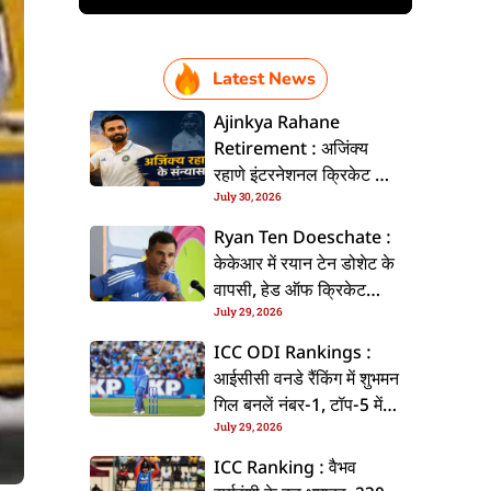
Latest News
Ajinkya Rahane
Retirement : अजिंक्य
रहाणे इंटरनेशनल क्रिकेट से
July 30, 2026
ललें संन्यास, सोशल मीडिया
पs पोस्ट कs के कइलें एलान
Ryan Ten Doeschate :
केकेआर में रयान टेन डोशेट के
वापसी, हेड ऑफ क्रिकेट
July 29, 2026
स्ट्रेटजी के जिम्मेदारी संभरिहें
ICC ODI Rankings :
आईसीसी वनडे रैंकिंग में शुभमन
गिल बनलें नंबर-1, टॉप-5 में
July 29, 2026
भारत के तीन बल्लेबाज
ICC Ranking : वैभव