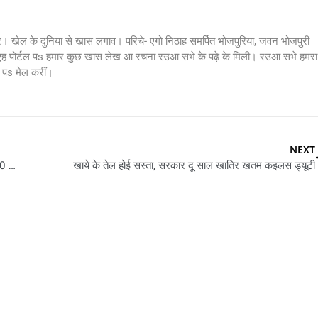
र। खेल के दुनिया से खास लगाव। परिचे- एगो निठाह समर्पित भोजपुरिया, जवन भोजपुरी
 एह पोर्टल पs हमार कुछ खास लेख आ रचना रउआ सभे के पढ़े के मिली। रउआ सभे हमरा
s मेल करीं।
NEXT
नेपाल में आर्थिक आपातकाल: भारत से बेयपार 26% गिरल, 3 महीना में 2000 करोड़ के घाटा
खाये के तेल होई सस्ता, सरकार दू साल खातिर खतम कइलस ड्यूटी