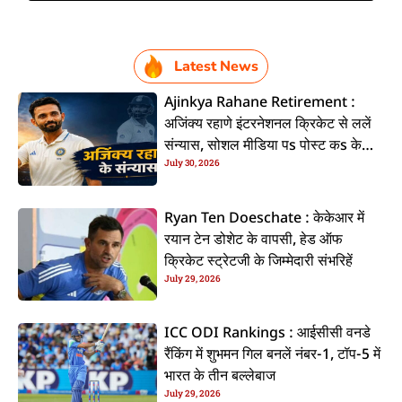
Latest News
Ajinkya Rahane Retirement :
अजिंक्य रहाणे इंटरनेशनल क्रिकेट से ललें
संन्यास, सोशल मीडिया पs पोस्ट कs के
July 30, 2026
कइलें एलान
Ryan Ten Doeschate : केकेआर में
रयान टेन डोशेट के वापसी, हेड ऑफ
क्रिकेट स्ट्रेटजी के जिम्मेदारी संभरिहें
July 29, 2026
ICC ODI Rankings : आईसीसी वनडे
रैंकिंग में शुभमन गिल बनलें नंबर-1, टॉप-5 में
भारत के तीन बल्लेबाज
July 29, 2026