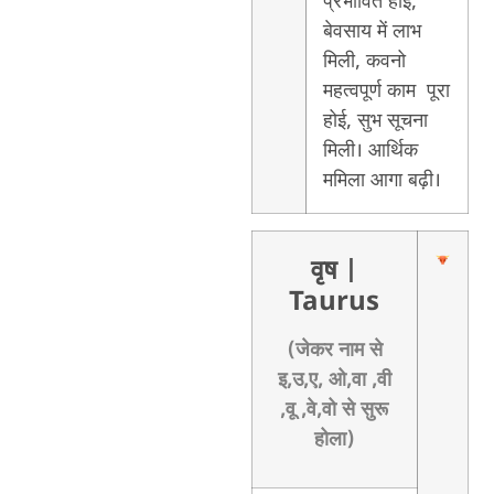
प्रभावित होई,
बेवसाय में लाभ
मिली, कवनो
महत्वपूर्ण काम पूरा
होई, सुभ सूचना
मिली। आर्थिक
ममिला आगा बढ़ी।
वृष
|
Taurus
(जेकर नाम से
इ,उ,ए, ओ,वा ,वी
,वू ,वे,वो से सुरू
होला)