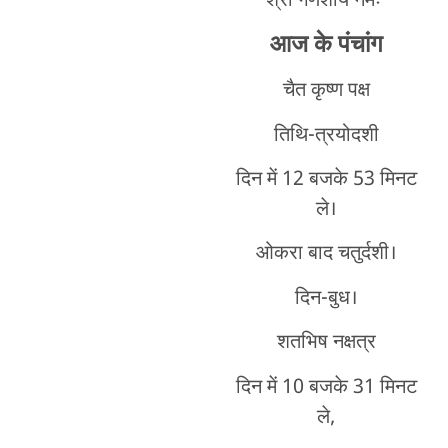
श्री गणेशाय नमः
आज के पंचांग
चैत कृष्ण पक्ष
तिथि-त्रयोदशी
दिन में 12 बजके 53 मिनट
ले।
ओकरा बाद चतुर्दशी।
दिन-बुध।
शतभिष नक्षत्र
दिन में 10 बजके 31 मिनट
ले,