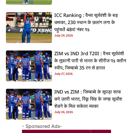
ICC Ranking : वैभव सूर्यवंशी के बड़
धमाका, 230 स्थान के छलांग लगा के
पहुंचलें 48वां नंबर पs
July 29, 2026
ZIM vs IND 3rd T20I : वैभव सूर्यवंशी
के तूफानी पारी से भारत के सीरीज पs क्लीन
स्वीप, जिम्बाब्वे 35 रन से हारल
July 27, 2026
IND vs ZIM : जिम्बाब्वे के सूपड़ा साफ
करे उतरी भारत, रिंकू सिंह के जगह सूर्यांश
शेडगे के मिल सकेला मवका
July 26, 2026
- Sponsored Ads-