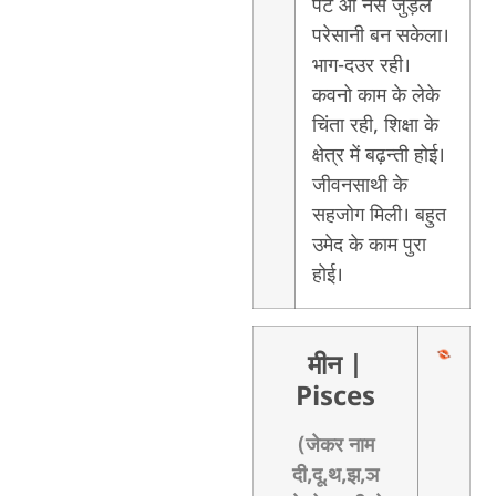
पेट आ नस जुड़ल
परेसानी बन सकेला।
भाग-दउर रही।
कवनो काम के लेके
चिंता रही, शिक्षा के
क्षेत्र में बढ़न्ती होई।
जीवनसाथी के
सहजोग मिली। बहुत
उमेद के काम पुरा
होई।
मीन
|
Pisces
(जेकर नाम
दी,दू,थ,झ,ञ