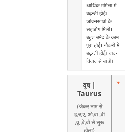
आर्थिक ममिला में
बढ़न्ती होई।
जीवनसाथी के
सहजोग मिली।
बहुत उमेद के काम
पूरा होई। नौकरी में
बढ़न्ती होई। वाद-
विवाद से बांची।
वृष
|
Taurus
(जेकर नाम से
इ,उ,ए, ओ,वा ,वी
,वू ,वे,वो से सुरू
होला)