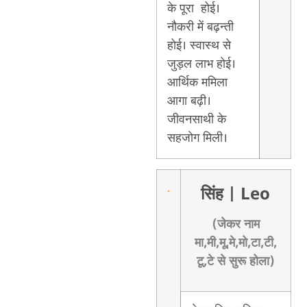
के पूरा होई।
नौकरी में बढ़न्ती
होई। स्वास्थ से
जुड़ल लाभ होई।
आर्थिक ममिला
आगा बढ़ी।
जीवनसाथी के
सहजोग मिली।
सिंह
| Leo
(जेकर नाम
मा,मी,मू,मे,मो,टा,टी,
टू,टे से सुरू होला)