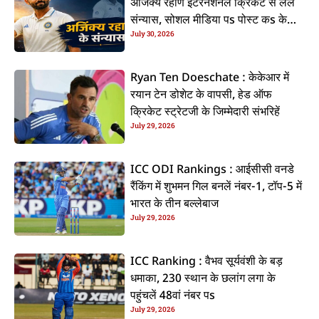
अजिंक्य रहाणे इंटरनेशनल क्रिकेट से ललें
संन्यास, सोशल मीडिया पs पोस्ट कs के
July 30, 2026
कइलें एलान
Ryan Ten Doeschate : केकेआर में
रयान टेन डोशेट के वापसी, हेड ऑफ
क्रिकेट स्ट्रेटजी के जिम्मेदारी संभरिहें
July 29, 2026
ICC ODI Rankings : आईसीसी वनडे
रैंकिंग में शुभमन गिल बनलें नंबर-1, टॉप-5 में
भारत के तीन बल्लेबाज
July 29, 2026
ICC Ranking : वैभव सूर्यवंशी के बड़
धमाका, 230 स्थान के छलांग लगा के
पहुंचलें 48वां नंबर पs
July 29, 2026