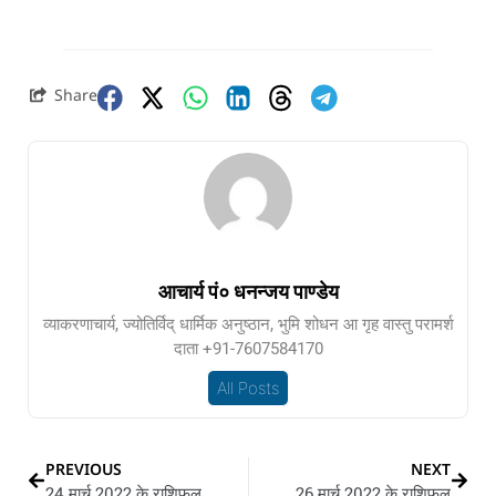
Share
आचार्य पं० धनन्जय पाण्डेय
व्याकरणाचार्य, ज्योतिर्विद् धार्मिक अनुष्ठान, भुमि शोधन आ गृह वास्तु परामर्श
दाता +91-7607584170
All Posts
PREVIOUS
NEXT
24 मार्च 2022 के राशिफल
26 मार्च 2022 के राशिफल