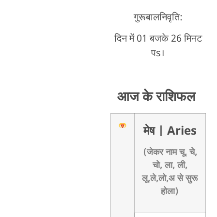
गुरूबालनिवृति:
दिन में 01 बजके 26 मिनट
पs।
आज के राशिफल
मेष
| Aries
(जेकर नाम चू, चे,
चो, ला, ली,
लू,ले,लो,अ से सुरू
होला)