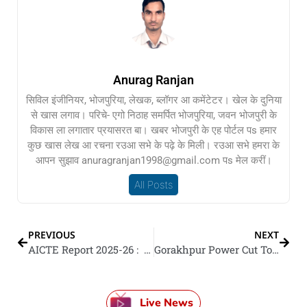
Anurag Ranjan
सिविल इंजीनियर, भोजपुरिया, लेखक, ब्लॉगर आ कमेंटेटर। खेल के दुनिया
से खास लगाव। परिचे- एगो निठाह समर्पित भोजपुरिया, जवन भोजपुरी के
विकास ला लगातार प्रयासरत बा। खबर भोजपुरी के एह पोर्टल पs हमार
कुछ खास लेख आ रचना रउआ सभे के पढ़े के मिली। रउआ सभे हमरा के
आपन सुझाव anuragranjan1998@gmail.com पs मेल करीं।
All Posts
PREVIOUS
NEXT
AICTE Report 2025-26 : देसभर में 58 गो इंजीनियरिंग कॉलेज भइल बंद, यूपी आ महाराष्ट्र सबसे ऊपर, देखीं राज्यवार लिस्ट
Gorakhpur Power Cut Today : आज गोरखपुर के कइयन गो इलाकन में बिजली रही बाधित, जानीं कवन-कवन फीडर पs पड़ी असर
Live News