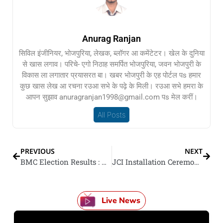
Anurag Ranjan
सिविल इंजीनियर, भोजपुरिया, लेखक, ब्लॉगर आ कमेंटेटर। खेल के दुनिया
से खास लगाव। परिचे- एगो निठाह समर्पित भोजपुरिया, जवन भोजपुरी के
विकास ला लगातार प्रयासरत बा। खबर भोजपुरी के एह पोर्टल पs हमार
कुछ खास लेख आ रचना रउआ सभे के पढ़े के मिली। रउआ सभे हमरा के
आपन सुझाव anuragranjan1998@gmail.com पs मेल करीं।
All Posts
PREVIOUS
NEXT
BMC Election Results : बीएमसी के सब चुनावी नतीजा घोषित, भाजपा-शिंदे गुट के साफ बहुमत; राज ठाकरे के MNS ओवैसी के पार्टी से पीछे
JCI Installation Ceremony : जेसीआई गोरखपुर मिडटाउन के 37वां इंस्टॉलेशन समारोह भव्य रूप से भइल सम्पन्न, Team 2026 लेलस शपथ
Live News