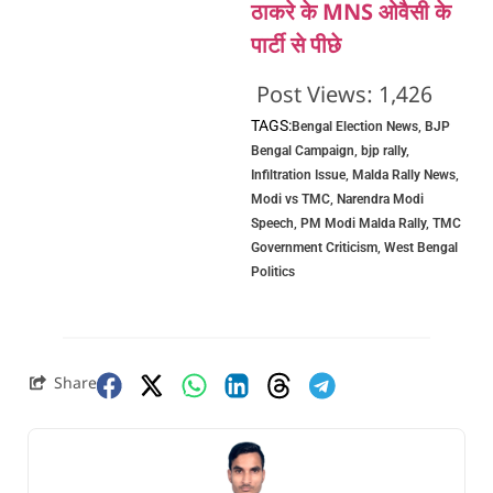
ठाकरे के MNS ओवैसी के
पार्टी से पीछे
Post Views:
1,426
TAGS:
Bengal Election News
,
BJP
Bengal Campaign
,
bjp rally
,
Infiltration Issue
,
Malda Rally News
,
Modi vs TMC
,
Narendra Modi
Speech
,
PM Modi Malda Rally
,
TMC
Government Criticism
,
West Bengal
Politics
Share