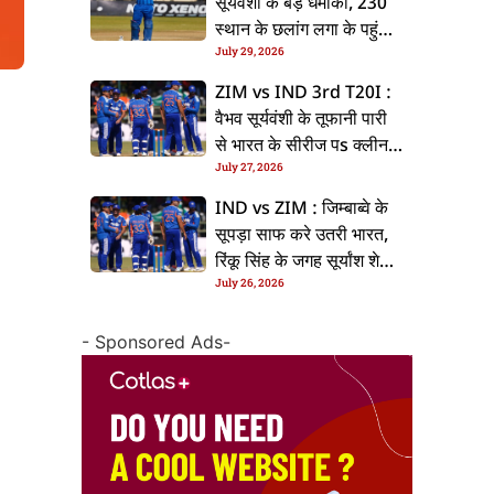
सूर्यवंशी के बड़ धमाका, 230
स्थान के छलांग लगा के पहुंचलें
July 29, 2026
48वां नंबर पs
ZIM vs IND 3rd T20I :
वैभव सूर्यवंशी के तूफानी पारी
से भारत के सीरीज पs क्लीन
July 27, 2026
स्वीप, जिम्बाब्वे 35 रन से
हारल
IND vs ZIM : जिम्बाब्वे के
सूपड़ा साफ करे उतरी भारत,
रिंकू सिंह के जगह सूर्यांश शेडगे
July 26, 2026
के मिल सकेला मवका
- Sponsored Ads-