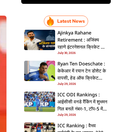
Latest News
Ajinkya Rahane
Retirement : अजिंक्य
रहाणे इंटरनेशनल क्रिकेट से
July 30, 2026
ललें संन्यास, सोशल मीडिया
पs पोस्ट कs के कइलें एलान
Ryan Ten Doeschate :
केकेआर में रयान टेन डोशेट के
वापसी, हेड ऑफ क्रिकेट
July 29, 2026
स्ट्रेटजी के जिम्मेदारी संभरिहें
ICC ODI Rankings :
आईसीसी वनडे रैंकिंग में शुभमन
गिल बनलें नंबर-1, टॉप-5 में
July 29, 2026
भारत के तीन बल्लेबाज
ICC Ranking : वैभव