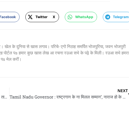
Facebook
Twitter X
WhatsApp
Telegram
र। खेल के दुनिया से खास लगाव। परिचे- एगो निठाह समर्पित भोजपुरिया, जवन भोजपुरी
 एह पोर्टल पs हमार कुछ खास लेख आ रचना रउआ सभे के पढ़े के मिली। रउआ सभे हमरा
s मेल करीं।
NEXT
Solar Eclipse 2026 : एह दिन लागे वाला बा साल के पहिला सूर्य ग्रहण, तारीख आ समय नोट कs लीं
Tamil Nadu Governor : राष्ट्रगान के ना मिलल सम्मान’, नाराज हो के विधानसभा से बाहर निकलले तमिलनाडु के राज्यपाल