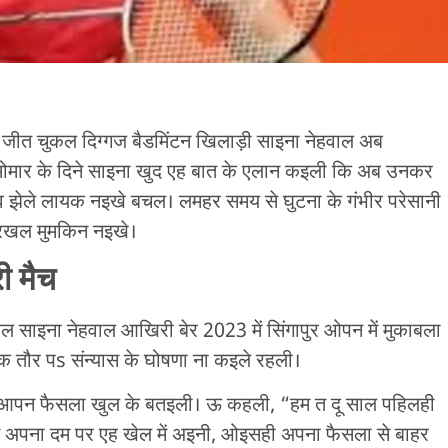
जीत चुकल दिग्गज बैडमिंटन खिलाड़ी साइना नेहवाल अब
ड़ी। सोमार के दिने साइना खुद एह बात के एलान कइली कि अब उनकर
व झेले लायक नइखे बचल। लमहर समय से घुटना के गंभीर परेसानी
रखल मुमकिन नइखे।
ी मैच
 साइना नेहवाल आखिरी बेर 2023 में सिंगापुर ओपन में मुकाबला
तौर पs संन्यास के घोषणा ना कइले रहली।
इना आपन फैसला खुल के बतइली। ऊ कहली, “हम त दू साल पहिलही
म अपना दम पर एह खेल में अइनी, ओइसही अपना फैसला से बाहर