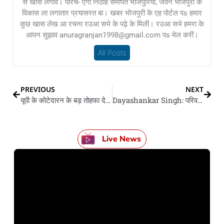
से खास लगाव। परिचे- एगो निठाह समर्पित भोजपुरिया, जवन भोजपुरी के
विकास ला लगातार प्रयासरत बा। खबर भोजपुरी के एह पोर्टल पs हमार
कुछ खास लेख आ रचना रउआ सभे के पढ़े के मिली। रउआ सभे हमरा के
आपन सुझाव anuragranjan1998@gmail.com पs मेल करीं।
All Posts
PREVIOUS
NEXT
यूपी के कोटेदारन के बड़ तोहफा दे सकत बाड़े सीएम योगी, 80 हजार लोगन के होई फायदा
Dayashankar Singh: परिवहन राज्य मंत्री दयाशंकर सिंह के पिता के निधन, एसजीपीजीआई में चलत रहे इलाज
Live News