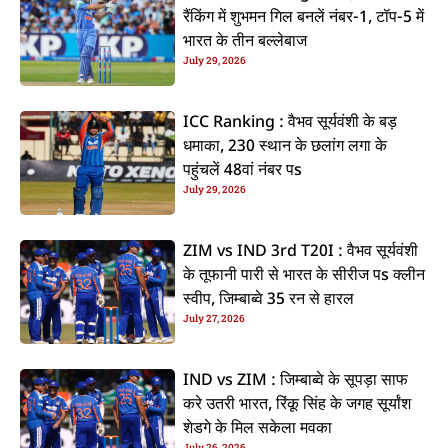
रैंकिंग में शुभमन गिल बनलें नंबर-1, टॉप-5 में
भारत के तीन बल्लेबाज
July 29, 2026
ICC Ranking : वैभव सूर्यवंशी के बड़
धमाका, 230 स्थान के छलांग लगा के
पहुंचलें 48वां नंबर पs
July 29, 2026
ZIM vs IND 3rd T20I : वैभव सूर्यवंशी
के तूफानी पारी से भारत के सीरीज पs क्लीन
स्वीप, जिम्बाब्वे 35 रन से हारल
July 27, 2026
IND vs ZIM : जिम्बाब्वे के सूपड़ा साफ
करे उतरी भारत, रिंकू सिंह के जगह सूर्यांश
शेडगे के मिल सकेला मवका
July 26, 2026