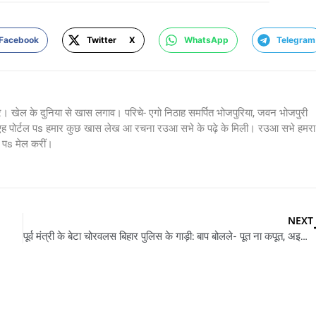
Facebook
Twitter X
WhatsApp
Telegram
र। खेल के दुनिया से खास लगाव। परिचे- एगो निठाह समर्पित भोजपुरिया, जवन भोजपुरी
 एह पोर्टल पs हमार कुछ खास लेख आ रचना रउआ सभे के पढ़े के मिली। रउआ सभे हमरा
s मेल करीं।
NEXT
पूर्व मंत्री के बेटा चोरवलस बिहार पुलिस के गाड़ी: बाप बोलले- पूत ना कपूत, अइसन बेटा के शूट कs देवे के चाहीं