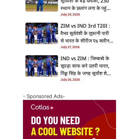
सूर्यवंशी के बड़ धमाका, 230
स्थान के छलांग लगा के पहुंचलें
July 29, 2026
48वां नंबर पs
ZIM vs IND 3rd T20I :
वैभव सूर्यवंशी के तूफानी पारी
से भारत के सीरीज पs क्लीन
July 27, 2026
स्वीप, जिम्बाब्वे 35 रन से
हारल
IND vs ZIM : जिम्बाब्वे के
सूपड़ा साफ करे उतरी भारत,
रिंकू सिंह के जगह सूर्यांश शेडगे
July 26, 2026
के मिल सकेला मवका
- Sponsored Ads-