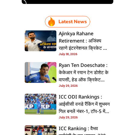
Latest News
Ajinkya Rahane
Retirement : अजिंक्य
रहाणे इंटरनेशनल क्रिकेट से
July 30, 2026
ललें संन्यास, सोशल मीडिया
पs पोस्ट कs के कइलें एलान
Ryan Ten Doeschate :
केकेआर में रयान टेन डोशेट के
वापसी, हेड ऑफ क्रिकेट
July 29, 2026
स्ट्रेटजी के जिम्मेदारी संभरिहें
ICC ODI Rankings :
आईसीसी वनडे रैंकिंग में शुभमन
गिल बनलें नंबर-1, टॉप-5 में
July 29, 2026
भारत के तीन बल्लेबाज
ICC Ranking : वैभव