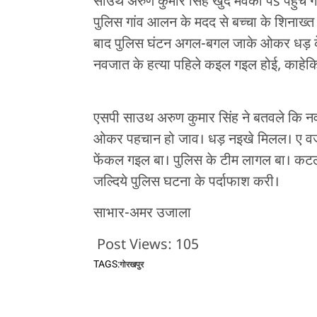
साउथ अरुण कुमार सिंह खुद मवका पs पहुंच ग
पुलिस गांव आलन के मदद से बच्चा के शिनाख
बाद पुलिस घंटन अगल-बगल जाके ओकर धड़ के
नवजात के हत्या पहिले कइल गइल होई, काहे
एसपी साउथ अरुण कुमार सिंह ने बतवले कि
ओकर पहचान हो जाव। धड़ नइखे मिलल। ए वज
फेंकल गइल बा। पुलिस के टीम लागल बा। कटल
जल्दिये पुलिस घटना के पर्दाफाश करी।
साभार-अमर उजाला
Post Views:
105
TAGS:
गोरखपुर