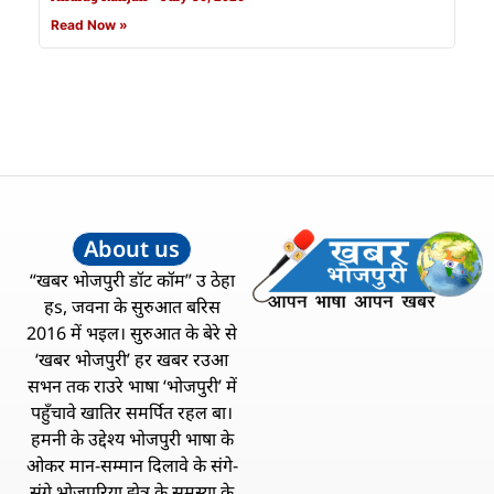
Read Now »
About us
“खबर भोजपुरी डॉट कॉम” उ ठेहा
हs, जवना के सुरुआत बरिस
2016 में भइल। सुरुआत के बेरे से
‘खबर भोजपुरी’ हर खबर रउआ
सभन तक राउरे भाषा ‘भोजपुरी’ में
पहुँचावे खातिर समर्पित रहल बा।
हमनी के उद्देश्य भोजपुरी भाषा के
ओकर मान-सम्मान दिलावे के संगे-
संगे भोजपुरिया झेत्र के समस्या के