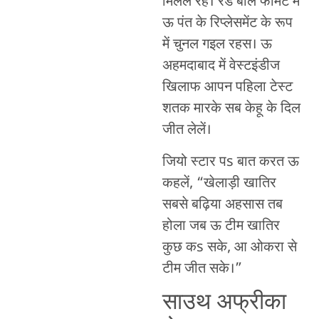
मिलल रहे। रेड बॉल फॉर्मेट में
ऊ पंत के रिप्लेसमेंट के रूप
में चुनल गइल रहस। ऊ
अहमदाबाद में वेस्टइंडीज
खिलाफ आपन पहिला टेस्ट
शतक मारके सब केहू के दिल
जीत लेलें।
जियो स्टार पs बात करत ऊ
कहलें, “खेलाड़ी खातिर
सबसे बढ़िया अहसास तब
होला जब ऊ टीम खातिर
कुछ कs सके, आ ओकरा से
टीम जीत सके।”
साउथ अफ्रीका