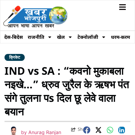
देस-बिदेस
राजनीति
खेल
टेक्नोलॉजी
धरम-करम
क्रिकेट
IND vs SA : “कवनो मुकाबला
नइखे…” ध्रुव जुरैल के ऋषभ पंत
संगे तुलना पs दिल छू लेवे वाला
बयान
Share
by
Anurag Ranjan