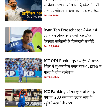
अजिंक्य रहाणे इंटरनेशनल क्रिकेट से ललें
संन्यास, सोशल मीडिया पs पोस्ट कs के
July 30, 2026
कइलें एलान
Ryan Ten Doeschate : केकेआर में
रयान टेन डोशेट के वापसी, हेड ऑफ
क्रिकेट स्ट्रेटजी के जिम्मेदारी संभरिहें
July 29, 2026
ICC ODI Rankings : आईसीसी वनडे
रैंकिंग में शुभमन गिल बनलें नंबर-1, टॉप-5 में
भारत के तीन बल्लेबाज
July 29, 2026
ICC Ranking : वैभव सूर्यवंशी के बड़
धमाका, 230 स्थान के छलांग लगा के
पहुंचलें 48वां नंबर पs