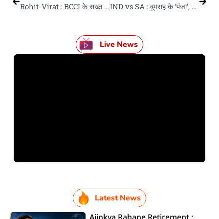
Rohit-Virat : BCCI के सख्त रवैया से विजय हजारे ट्रॉफी खेले के तइयार रोहित-विराट; बढ़िया प्रदर्शन दिलाई भारतीय टीम में मौका
IND vs SA : बुमराह के ‘पंजा’, अब कुंबले आ कपिल देव के रिकॉर्ड पs निशाना; विश्व चैंपियन साउथ अफ्रीका पहिला पारी में फेल
Live News
Latest News
Ajinkya Rahane Retirement :