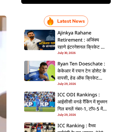
Latest News
Ajinkya Rahane
Retirement : अजिंक्य
रहाणे इंटरनेशनल क्रिकेट से
July 30, 2026
ललें संन्यास, सोशल मीडिया
पs पोस्ट कs के कइलें एलान
Ryan Ten Doeschate :
केकेआर में रयान टेन डोशेट के
वापसी, हेड ऑफ क्रिकेट
July 29, 2026
स्ट्रेटजी के जिम्मेदारी संभरिहें
ICC ODI Rankings :
आईसीसी वनडे रैंकिंग में शुभमन
गिल बनलें नंबर-1, टॉप-5 में
July 29, 2026
भारत के तीन बल्लेबाज
ICC Ranking : वैभव