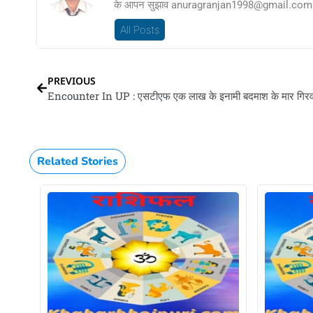
के आपन सुझाव anuragranjan1998@gmail.com प
All Posts
PREVIOUS
Related Stories