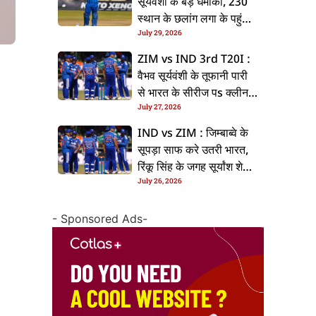
सूर्यवंशी के बड़ धमाका, 230
स्थान के छलांग लगा के पहुंचलें
July 29, 2026
48वां नंबर पs
ZIM vs IND 3rd T20I :
वैभव सूर्यवंशी के तूफानी पारी
से भारत के सीरीज पs क्लीन
July 27, 2026
स्वीप, जिम्बाब्वे 35 रन से
हारल
IND vs ZIM : जिम्बाब्वे के
सूपड़ा साफ करे उतरी भारत,
रिंकू सिंह के जगह सूर्यांश शेडगे
July 26, 2026
के मिल सकेला मवका
- Sponsored Ads-