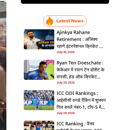
Latest News
Ajinkya Rahane
Retirement : अजिंक्य
रहाणे इंटरनेशनल क्रिकेट से
July 30, 2026
ललें संन्यास, सोशल मीडिया
पs पोस्ट कs के कइलें एलान
Ryan Ten Doeschate :
केकेआर में रयान टेन डोशेट के
वापसी, हेड ऑफ क्रिकेट
July 29, 2026
स्ट्रेटजी के जिम्मेदारी संभरिहें
ICC ODI Rankings :
आईसीसी वनडे रैंकिंग में शुभमन
गिल बनलें नंबर-1, टॉप-5 में
July 29, 2026
भारत के तीन बल्लेबाज
ICC Ranking : वैभव