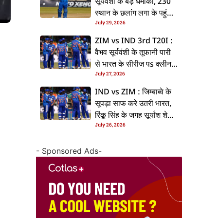
सूर्यवंशी के बड़ धमाका, 230
स्थान के छलांग लगा के पहुंचलें
July 29, 2026
48वां नंबर पs
ZIM vs IND 3rd T20I :
वैभव सूर्यवंशी के तूफानी पारी
से भारत के सीरीज पs क्लीन
July 27, 2026
स्वीप, जिम्बाब्वे 35 रन से
हारल
IND vs ZIM : जिम्बाब्वे के
सूपड़ा साफ करे उतरी भारत,
रिंकू सिंह के जगह सूर्यांश शेडगे
July 26, 2026
के मिल सकेला मवका
- Sponsored Ads-