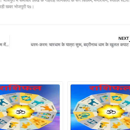
 भोजपुरी में समाचार लिखे के गहिराह जानकारी के संगे फिलिम, मनोरंजन, स्पेशल स्टोरी
 रही खबर भोजपुरी पs।
NEXT
Chardham Yatra: ढोल-दमाऊं के थाप…गर्म जल कुंड में स्नान, चार धाम में प्रथम यमुनोत्री के देखी तस्वीरें
धरम-करम: चारधाम के यात्रा सुरू, बद्रीनाथ धाम के खुलल कपाट