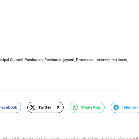
cipal Council
,
Parshuram
,
Parshuram jayanti
,
Procession
,
आनंदनगर
,
नगर पंचायत
,
Facebook
Twitter X
WhatsApp
Telegram