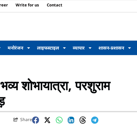
reer
Write for us
Contact
मनोरंजन
लाइफस्टाइल
व्यापार
शासन-प्रशासन
भव्य शोभायात्रा, परशुराम
ीड़
Share