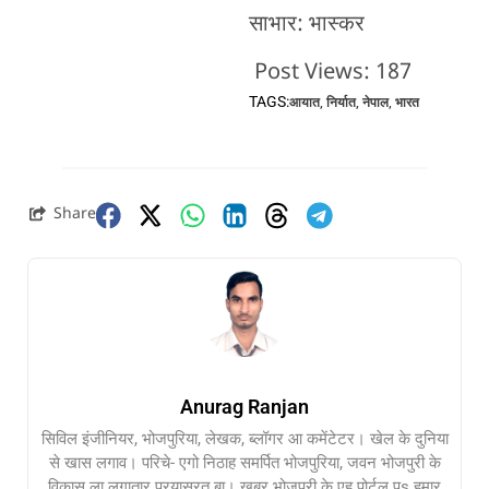
साभार: भास्कर
Post Views:
187
TAGS:
आयात
,
निर्यात
,
नेपाल
,
भारत
Share
Anurag Ranjan
सिविल इंजीनियर, भोजपुरिया, लेखक, ब्लॉगर आ कमेंटेटर। खेल के दुनिया
से खास लगाव। परिचे- एगो निठाह समर्पित भोजपुरिया, जवन भोजपुरी के
विकास ला लगातार प्रयासरत बा। खबर भोजपुरी के एह पोर्टल पs हमार