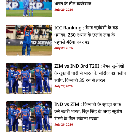
भारत के तीन बल्लेबाज
July 29, 2026
ICC Ranking : वैभव सूर्यवंशी के बड़
धमाका, 230 स्थान के छलांग लगा के
पहुंचलें 48वां नंबर पs
July 29, 2026
ZIM vs IND 3rd T20I : वैभव सूर्यवंशी
के तूफानी पारी से भारत के सीरीज पs क्लीन
स्वीप, जिम्बाब्वे 35 रन से हारल
July 27, 2026
IND vs ZIM : जिम्बाब्वे के सूपड़ा साफ
करे उतरी भारत, रिंकू सिंह के जगह सूर्यांश
शेडगे के मिल सकेला मवका
July 26, 2026