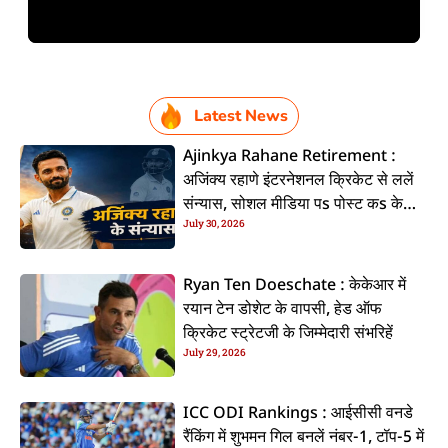
Latest News
Ajinkya Rahane Retirement :
अजिंक्य रहाणे इंटरनेशनल क्रिकेट से ललें
संन्यास, सोशल मीडिया पs पोस्ट कs के
July 30, 2026
कइलें एलान
Ryan Ten Doeschate : केकेआर में
रयान टेन डोशेट के वापसी, हेड ऑफ
क्रिकेट स्ट्रेटजी के जिम्मेदारी संभरिहें
July 29, 2026
ICC ODI Rankings : आईसीसी वनडे
रैंकिंग में शुभमन गिल बनलें नंबर-1, टॉप-5 में