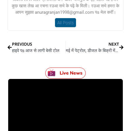
कुछ खास लेख आ रचना रउआ सभे के पढ़े के मिली। रउआ सभे हमरा के
आपन सुझाव anuragranjan1998@gmail.com पs मेल करीं।
All Posts
PREVIOUS
NEXT
हाइवे पs आज से लागी बेसी टोल
मई में पेट्रोल, डीजल के बिक्री में उछाल
Live News