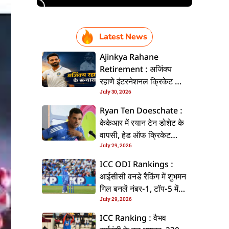
Latest News
Ajinkya Rahane
Retirement : अजिंक्य
रहाणे इंटरनेशनल क्रिकेट से
July 30, 2026
ललें संन्यास, सोशल मीडिया
पs पोस्ट कs के कइलें एलान
Ryan Ten Doeschate :
केकेआर में रयान टेन डोशेट के
वापसी, हेड ऑफ क्रिकेट
July 29, 2026
स्ट्रेटजी के जिम्मेदारी संभरिहें
ICC ODI Rankings :
आईसीसी वनडे रैंकिंग में शुभमन
गिल बनलें नंबर-1, टॉप-5 में
July 29, 2026
भारत के तीन बल्लेबाज
ICC Ranking : वैभव