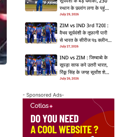
सूर्यवंशी के बड़ धमाका, 230
स्थान के छलांग लगा के पहुंचलें
July 29, 2026
48वां नंबर पs
ZIM vs IND 3rd T20I :
वैभव सूर्यवंशी के तूफानी पारी
से भारत के सीरीज पs क्लीन
July 27, 2026
स्वीप, जिम्बाब्वे 35 रन से
हारल
IND vs ZIM : जिम्बाब्वे के
सूपड़ा साफ करे उतरी भारत,
रिंकू सिंह के जगह सूर्यांश शेडगे
July 26, 2026
के मिल सकेला मवका
- Sponsored Ads-