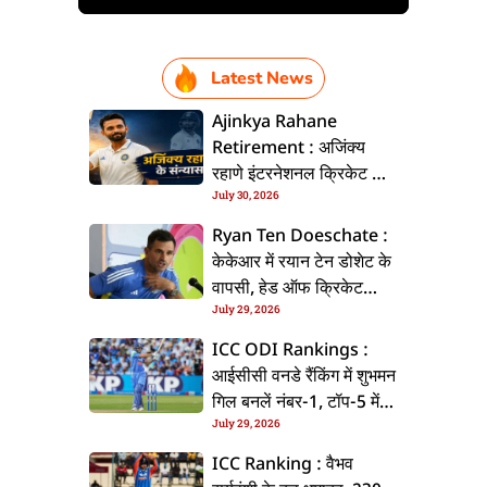
Latest News
Ajinkya Rahane
Retirement : अजिंक्य
रहाणे इंटरनेशनल क्रिकेट से
July 30, 2026
ललें संन्यास, सोशल मीडिया
पs पोस्ट कs के कइलें एलान
Ryan Ten Doeschate :
केकेआर में रयान टेन डोशेट के
वापसी, हेड ऑफ क्रिकेट
July 29, 2026
स्ट्रेटजी के जिम्मेदारी संभरिहें
ICC ODI Rankings :
आईसीसी वनडे रैंकिंग में शुभमन
गिल बनलें नंबर-1, टॉप-5 में
July 29, 2026
भारत के तीन बल्लेबाज
ICC Ranking : वैभव