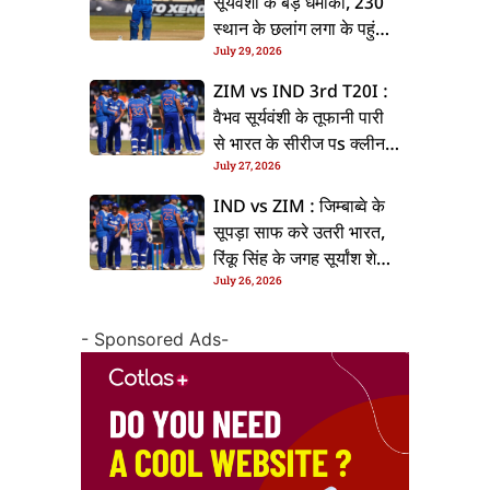
सूर्यवंशी के बड़ धमाका, 230
स्थान के छलांग लगा के पहुंचलें
July 29, 2026
48वां नंबर पs
ZIM vs IND 3rd T20I :
वैभव सूर्यवंशी के तूफानी पारी
से भारत के सीरीज पs क्लीन
July 27, 2026
स्वीप, जिम्बाब्वे 35 रन से
हारल
IND vs ZIM : जिम्बाब्वे के
सूपड़ा साफ करे उतरी भारत,
रिंकू सिंह के जगह सूर्यांश शेडगे
July 26, 2026
के मिल सकेला मवका
- Sponsored Ads-