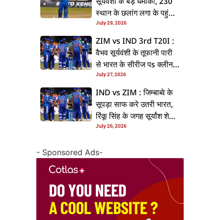
सूर्यवंशी के बड़ धमाका, 230
स्थान के छलांग लगा के पहुंचलें
July 29, 2026
48वां नंबर पs
ZIM vs IND 3rd T20I :
वैभव सूर्यवंशी के तूफानी पारी
से भारत के सीरीज पs क्लीन
July 27, 2026
स्वीप, जिम्बाब्वे 35 रन से
हारल
IND vs ZIM : जिम्बाब्वे के
सूपड़ा साफ करे उतरी भारत,
रिंकू सिंह के जगह सूर्यांश शेडगे
July 26, 2026
के मिल सकेला मवका
- Sponsored Ads-