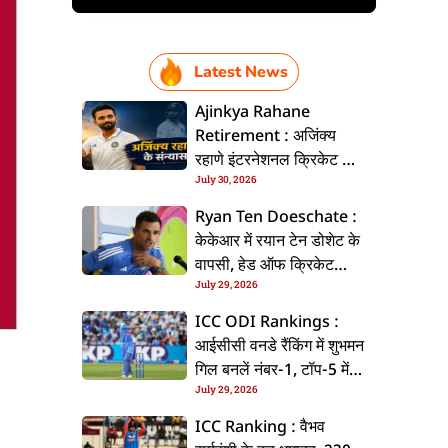
Latest News
Ajinkya Rahane
Retirement : अजिंक्य
रहाणे इंटरनेशनल क्रिकेट से
July 30, 2026
ललें संन्यास, सोशल मीडिया
पs पोस्ट कs के कइलें एलान
Ryan Ten Doeschate :
केकेआर में रयान टेन डोशेट के
वापसी, हेड ऑफ क्रिकेट
July 29, 2026
स्ट्रेटजी के जिम्मेदारी संभरिहें
ICC ODI Rankings :
आईसीसी वनडे रैंकिंग में शुभमन
गिल बनलें नंबर-1, टॉप-5 में
July 29, 2026
भारत के तीन बल्लेबाज
ICC Ranking : वैभव