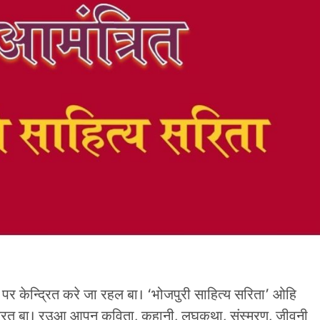
 पर केन्द्रित करे जा रहल बा। ‘भोजपुरी साहित्य सरिता’ ओहि
रत बा। रउआ आपन कविता, कहानी, लघुकथा, संस्मरण, जीवनी