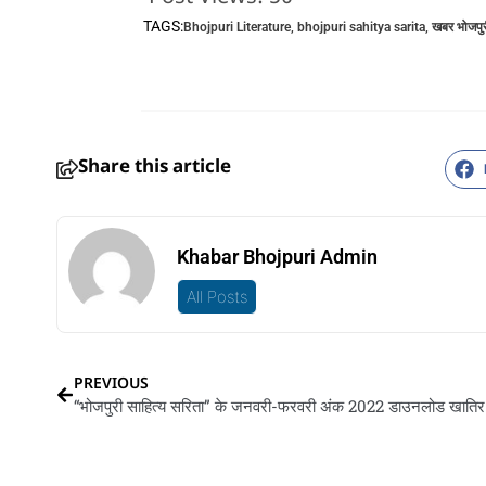
TAGS:
Bhojpuri Literature
,
bhojpuri sahitya sarita
,
खबर भोजपुर
Share this article
Khabar Bhojpuri Admin
All Posts
PREVIOUS