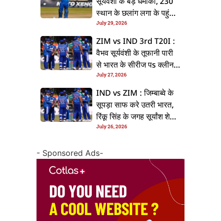
सूर्यवंशी के बड़ धमाका, 230
स्थान के छलांग लगा के पहुंचलें
July 29, 2026
48वां नंबर पs
ZIM vs IND 3rd T20I :
वैभव सूर्यवंशी के तूफानी पारी
से भारत के सीरीज पs क्लीन
July 27, 2026
स्वीप, जिम्बाब्वे 35 रन से
हारल
IND vs ZIM : जिम्बाब्वे के
सूपड़ा साफ करे उतरी भारत,
रिंकू सिंह के जगह सूर्यांश शेडगे
July 26, 2026
के मिल सकेला मवका
- Sponsored Ads-