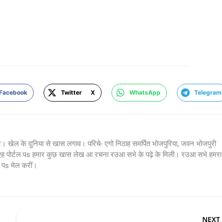
Facebook
Twitter X
WhatsApp
Telegram
र। खेल के दुनिया से खास लगाव। परिचे- एगो निठाह समर्पित भोजपुरिया, जवन भोजपुरी
 एह पोर्टल पs हमार कुछ खास लेख आ रचना रउआ सभे के पढ़े के मिली। रउआ सभे हमरा
s मेल करीं।
NEXT