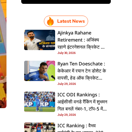
Latest News
Ajinkya Rahane
Retirement : अजिंक्य
रहाणे इंटरनेशनल क्रिकेट से
July 30, 2026
ललें संन्यास, सोशल मीडिया
पs पोस्ट कs के कइलें एलान
Ryan Ten Doeschate :
केकेआर में रयान टेन डोशेट के
वापसी, हेड ऑफ क्रिकेट
July 29, 2026
स्ट्रेटजी के जिम्मेदारी संभरिहें
ICC ODI Rankings :
आईसीसी वनडे रैंकिंग में शुभमन
गिल बनलें नंबर-1, टॉप-5 में
July 29, 2026
भारत के तीन बल्लेबाज
ICC Ranking : वैभव