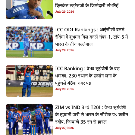
क्रिकेट स्ट्रेटजी के जिम्मेदारी संभरिहें
July 29, 2026
ICC ODI Rankings : आईसीसी वनडे
रैंकिंग में शुभमन गिल बनलें नंबर-1, टॉप-5 में
भारत के तीन बल्लेबाज
July 29, 2026
ICC Ranking : वैभव सूर्यवंशी के बड़
धमाका, 230 स्थान के छलांग लगा के
पहुंचलें 48वां नंबर पs
July 29, 2026
ZIM vs IND 3rd T20I : वैभव सूर्यवंशी
के तूफानी पारी से भारत के सीरीज पs क्लीन
स्वीप, जिम्बाब्वे 35 रन से हारल
July 27, 2026