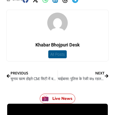
Khabar Bhojpuri Desk
All Posts
PREVIOUS
NEXT
चुनाव खत्म होइते CM सिटी में बढ़ल क्राइम ग्राफ
चाईबासा: पुलिस के रेकी कs रहल माओवादी मुर्गी पिस्टल के संगे कराईकोला से गिरफ्तार
Live News