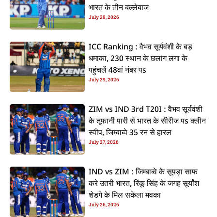
भारत के तीन बल्लेबाज
July 29, 2026
ICC Ranking : वैभव सूर्यवंशी के बड़
धमाका, 230 स्थान के छलांग लगा के
पहुंचलें 48वां नंबर पs
July 29, 2026
ZIM vs IND 3rd T20I : वैभव सूर्यवंशी
के तूफानी पारी से भारत के सीरीज पs क्लीन
स्वीप, जिम्बाब्वे 35 रन से हारल
July 27, 2026
IND vs ZIM : जिम्बाब्वे के सूपड़ा साफ
करे उतरी भारत, रिंकू सिंह के जगह सूर्यांश
शेडगे के मिल सकेला मवका
July 26, 2026