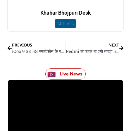
Khabar Bhojpuri Desk
All Posts
PREVIOUS
NEXT
iQoo 9 SE 5G स्मार्टफोन के पहिला सेल आज से सुरू, जानीं ऑफर, फीचर्स अउर स्पेसिफिकेशन
Redmi ला रहल बा एगो तगड़ा 5G स्मार्टफोन, मिली 50MP के शानदार कैमरा
Live News