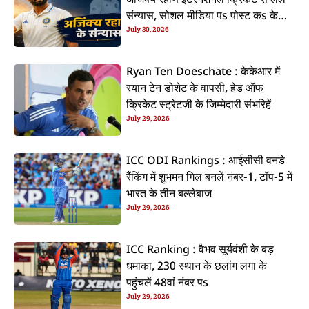
अजिंक्य रहाणे इंटरनेशनल क्रिकेट से ललें
संन्यास, सोशल मीडिया पs पोस्ट कs के
July 30, 2026
कइलें एलान
Ryan Ten Doeschate : केकेआर में
रयान टेन डोशेट के वापसी, हेड ऑफ
क्रिकेट स्ट्रेटजी के जिम्मेदारी संभरिहें
July 29, 2026
ICC ODI Rankings : आईसीसी वनडे
रैंकिंग में शुभमन गिल बनलें नंबर-1, टॉप-5 में
भारत के तीन बल्लेबाज
July 29, 2026
ICC Ranking : वैभव सूर्यवंशी के बड़
धमाका, 230 स्थान के छलांग लगा के
पहुंचलें 48वां नंबर पs
July 29, 2026