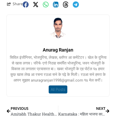
Share
Anurag Ranjan
सिविल इंजीनियर, भोजपुरिया, लेखक, ब्लॉगर आ कमेंटेटर। खेल के दुनिया
से खास लगाव। परिचे- एगो निठाह समर्पित भोजपुरिया, जवन भोजपुरी के
विकास ला लगातार प्रयासरत बा। खबर भोजपुरी के एह पोर्टल पs हमार
कुछ खास लेख आ रचना रउआ सभे के पढ़े के मिली। रउआ सभे हमरा के
आपन सुझाव anuragranjan1998@gmail.com पs मेल करीं।
All Posts
PREVIOUS
NEXT
Amitabh Thakur Health Update : देवरिया जेल में बंद पूर्व आईपीएस अमिताभ ठाकुर के तबीयत बिगड़ल, सीना में तेज दरद के बाद आधा रात के गोरखपुर रेफर भइलें, हार्ट अटैक के आशंका
Karnataka : महिला भाजपा कार्यकर्ता से पुलिस झड़प, हिरासत में कपड़ा फाड़े के आरोप