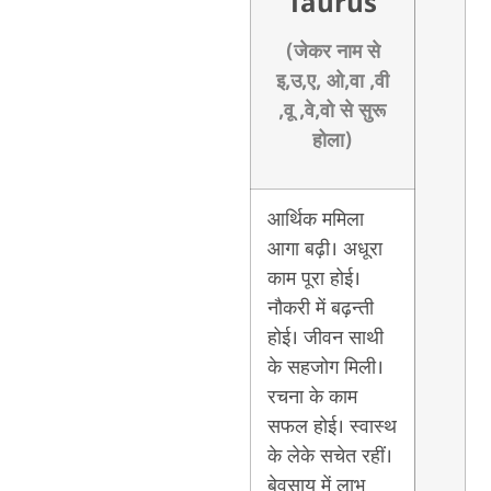
Taurus
(जेकर नाम से
इ,उ,ए, ओ,वा ,वी
,वू ,वे,वो से सुरू
होला)
आर्थिक ममिला
आगा बढ़ी। अधूरा
काम पूरा होई।
नौकरी में बढ़न्ती
होई। जीवन साथी
के सहजोग मिली।
रचना के काम
सफल होई। स्वास्थ
के लेके सचेत रहीं।
बेवसाय में लाभ