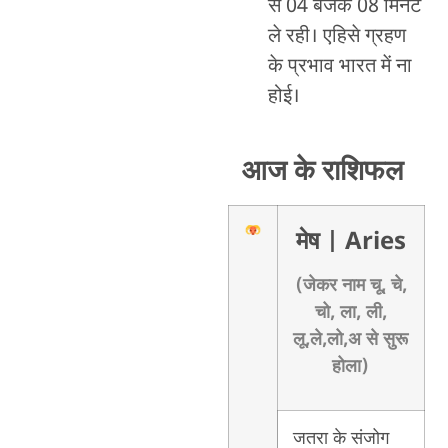
से 04 बजके 08 मिनट
ले रही। एहिसे ग्रहण
के प्रभाव भारत में ना
होई।
आज के राशिफल
मेष
| Aries
(जेकर नाम चू, चे,
चो, ला, ली,
लू,ले,लो,अ से सुरू
होला)
जतरा के संजोग