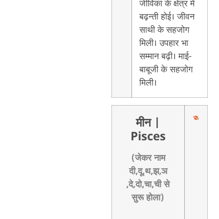
जीविका के क्षेत्र में
बढ़न्ती होई। जीवन
साथी के सहजोग
मिली। उपहार भा
सम्मान बढ़ी। माई-
बाबूजी के सहजोग
मिली।
मीन
|
Pisces
(जेकर नाम
दी,दू,थ,झ,ञ
,दे,दो,चा,ची से
सुरू होला)