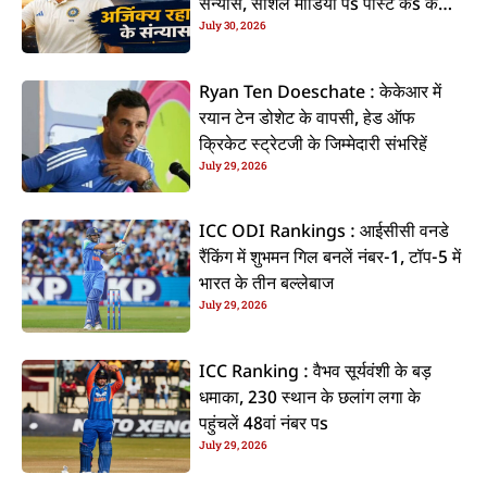
संन्यास, सोशल मीडिया पs पोस्ट कs के
July 30, 2026
कइलें एलान
Ryan Ten Doeschate : केकेआर में
रयान टेन डोशेट के वापसी, हेड ऑफ
क्रिकेट स्ट्रेटजी के जिम्मेदारी संभरिहें
July 29, 2026
ICC ODI Rankings : आईसीसी वनडे
रैंकिंग में शुभमन गिल बनलें नंबर-1, टॉप-5 में
भारत के तीन बल्लेबाज
July 29, 2026
ICC Ranking : वैभव सूर्यवंशी के बड़
धमाका, 230 स्थान के छलांग लगा के
पहुंचलें 48वां नंबर पs
July 29, 2026