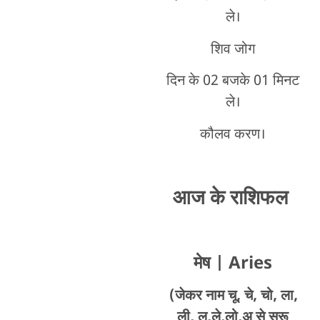
ले।
शिव जोग
दिन के 02 बजके 01 मिनट
ले।
कौलव करण।
आज के राशिफल
मेष
| Aries
(जेकर नाम चू, चे, चो, ला,
ली, लू,ले,लो,अ से सुरू