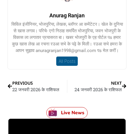
Anurag Ranjan
सिविल इंजीनियर, भोजपुरिया, लेखक, ब्लॉगर आ कमेंटेटर। खेल के दुनिया
से खास लगाव। परिचे- एगो निठाह समर्पित भोजपुरिया, जवन भोजपुरी के
विकास ला लगातार प्रयासरत बा। खबर भोजपुरी के एह पोर्टल पs हमार
कुछ खास लेख आ रचना रउआ सभे के पढ़े के मिली। रउआ सभे हमरा के
आपन सुझाव anuragranjan1998@gmail.com पs मेल करीं।
All Posts
PREVIOUS
NEXT
22 जनवरी 2026 के राशिफल
24 जनवरी 2026 के राशिफल
Live News