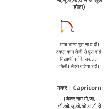
भी,भू,ध,फ,ढ भे से सुरू
होला)
आज भाग्य पूरा साथ दी।
रुकल काम तेजी से पूरा होई।
विद्यार्थी वर्ग के सफलता
मिली। सेहत बढ़िया रही।
मकर
| Capricorn
(जेकर नाम भो,जा,
जी,खी,खू,खे,खो,गा,गी से