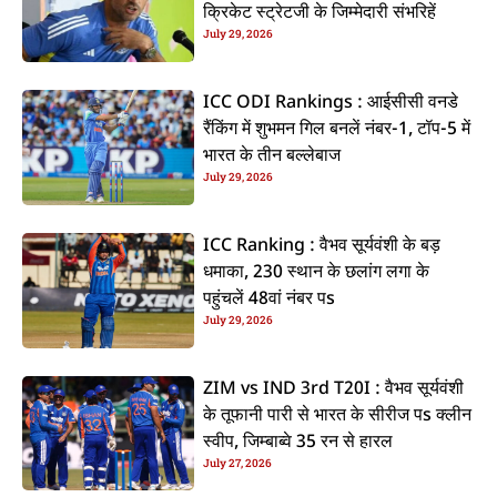
क्रिकेट स्ट्रेटजी के जिम्मेदारी संभरिहें
July 29, 2026
ICC ODI Rankings : आईसीसी वनडे
रैंकिंग में शुभमन गिल बनलें नंबर-1, टॉप-5 में
भारत के तीन बल्लेबाज
July 29, 2026
ICC Ranking : वैभव सूर्यवंशी के बड़
धमाका, 230 स्थान के छलांग लगा के
पहुंचलें 48वां नंबर पs
July 29, 2026
ZIM vs IND 3rd T20I : वैभव सूर्यवंशी
के तूफानी पारी से भारत के सीरीज पs क्लीन
स्वीप, जिम्बाब्वे 35 रन से हारल
July 27, 2026