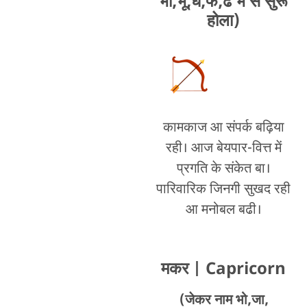
भी,भू,ध,फ,ढ भे से सुरू
होला)
कामकाज आ संपर्क बढ़िया
रही। आज बेयपार-वित्त में
प्रगति के संकेत बा।
पारिवारिक जिनगी सुखद रही
आ मनोबल बढी।
मकर
| Capricorn
(जेकर नाम भो,जा,