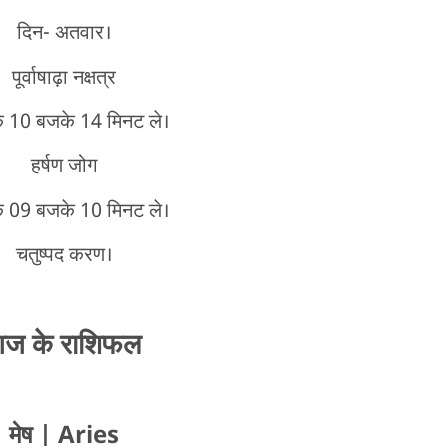
दिन- अतवार।
पूर्वाषाढ़ा नक्षत्र
े 10 बजके 14 मिनट ले।
हर्षण जोग
े 09 बजके 10 मिनट ले।
चतुष्पद करण।
ज के राशिफल
मेष
| Aries