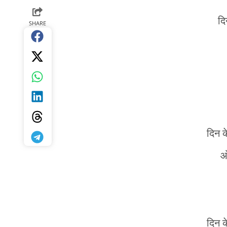
द
SHARE
दिन क
ओ
दिन क