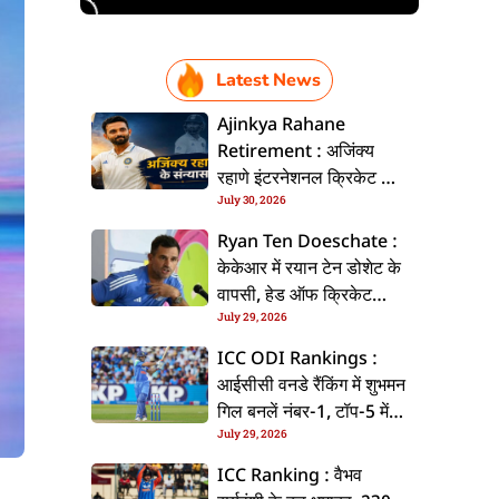
Latest News
Ajinkya Rahane
Retirement : अजिंक्य
रहाणे इंटरनेशनल क्रिकेट से
July 30, 2026
ललें संन्यास, सोशल मीडिया
पs पोस्ट कs के कइलें एलान
Ryan Ten Doeschate :
केकेआर में रयान टेन डोशेट के
वापसी, हेड ऑफ क्रिकेट
July 29, 2026
स्ट्रेटजी के जिम्मेदारी संभरिहें
ICC ODI Rankings :
आईसीसी वनडे रैंकिंग में शुभमन
गिल बनलें नंबर-1, टॉप-5 में
July 29, 2026
भारत के तीन बल्लेबाज
ICC Ranking : वैभव