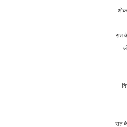
ओकरा
रात 
ओ
दि
रात क