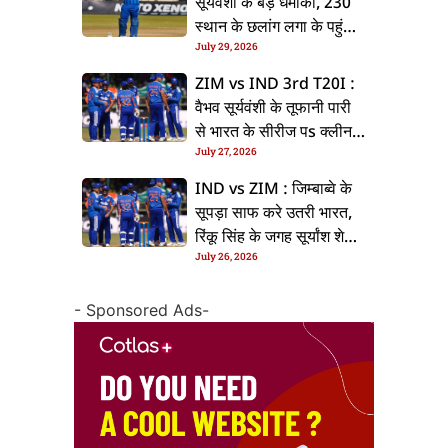
सूर्यवंशी के बड़ धमाका, 230
स्थान के छलांग लगा के पहुंचलें
July 29, 2026
48वां नंबर पs
ZIM vs IND 3rd T20I :
वैभव सूर्यवंशी के तूफानी पारी
से भारत के सीरीज पs क्लीन
July 27, 2026
स्वीप, जिम्बाब्वे 35 रन से
हारल
IND vs ZIM : जिम्बाब्वे के
सूपड़ा साफ करे उतरी भारत,
रिंकू सिंह के जगह सूर्यांश शेडगे
July 26, 2026
के मिल सकेला मवका
- Sponsored Ads-