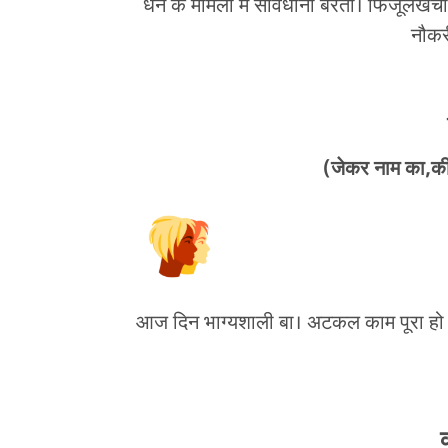
धन के ममिला में सावधानी बरतीं। फिजूलखर्ची 
नौकर
(जेकर नाम का,की,
आज दिन भाग्यशाली बा। अटकल काम पूरा हो स