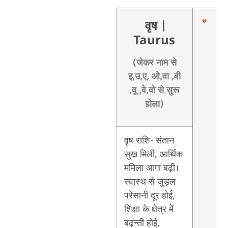
वृष
|
Taurus
(जेकर नाम से
इ,उ,ए, ओ,वा ,वी
,वू ,वे,वो से सुरू
होला)
वृष राशि- संतान
सुख मिली, आर्थिक
ममिला आगा बढ़ी।
स्वास्थ से जुड़ल
परेसानी दूर होई,
शिक्षा के क्षेत्र में
बढ़न्ती होई,