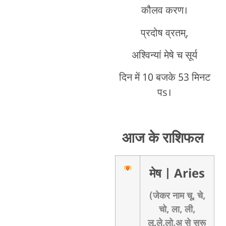
कौलव करण।
प्रदोष व्रतम्,
अश्विन्यां मेषे च सूर्य
दिन में 10 बजके 53 मिनट
पs।
आज के राशिफल
मेष
| Aries
(जेकर नाम चू, चे,
चो, ला, ली,
लू,ले,लो,अ से सुरू