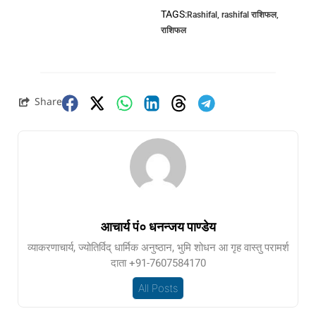
TAGS:
Rashifal
,
rashifal राशिफल
,
राशिफल
Share
आचार्य पं० धनन्जय पाण्डेय
व्याकरणाचार्य, ज्योतिर्विद् धार्मिक अनुष्ठान, भुमि शोधन आ गृह वास्तु परामर्श
दाता +91-7607584170
All Posts