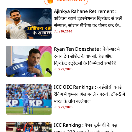
Ajinkya Rahane Retirement :
अजिंक्य रहाणे इंटरनेशनल क्रिकेट से ललें
संन्यास, सोशल मीडिया पs पोस्ट कs के
July 30, 2026
कइलें एलान
Ryan Ten Doeschate : केकेआर में
रयान टेन डोशेट के वापसी, हेड ऑफ
क्रिकेट स्ट्रेटजी के जिम्मेदारी संभरिहें
July 29, 2026
ICC ODI Rankings : आईसीसी वनडे
रैंकिंग में शुभमन गिल बनलें नंबर-1, टॉप-5 में
भारत के तीन बल्लेबाज
July 29, 2026
ICC Ranking : वैभव सूर्यवंशी के बड़