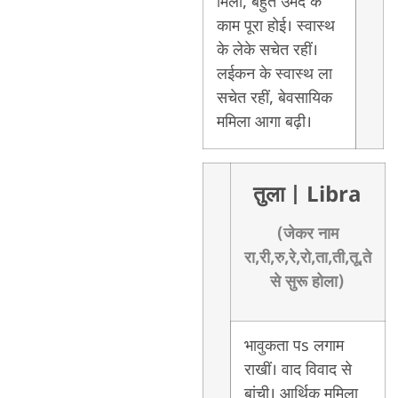
मिली, बहुत उमेद के
काम पूरा होई। स्वास्थ
के लेके सचेत रहीं।
लईकन के स्वास्थ ला
सचेत रहीं, बेवसायिक
ममिला आगा बढ़ी।
तुला
| Libra
(जेकर नाम
रा,री,रु,रे,रो,ता,ती,तू,ते
से सुरू होला)
भावुकता पs लगाम
राखीं। वाद विवाद से
बांची। आर्थिक ममिला