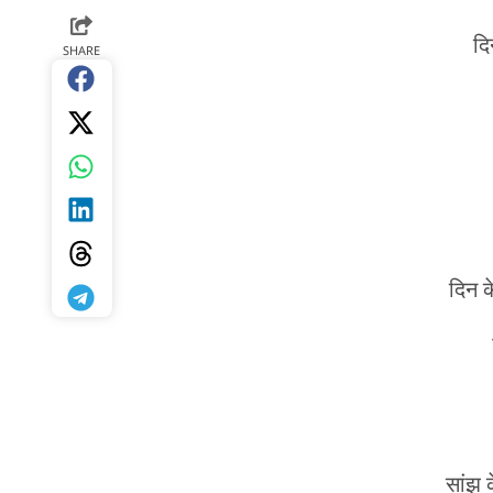
द
SHARE
दिन क
सांझ 