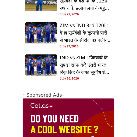
सूर्यवंशी के बड़ धमाका, 230
स्थान के छलांग लगा के पहुंचलें
July 29, 2026
48वां नंबर पs
ZIM vs IND 3rd T20I :
वैभव सूर्यवंशी के तूफानी पारी
से भारत के सीरीज पs क्लीन
July 27, 2026
स्वीप, जिम्बाब्वे 35 रन से
हारल
IND vs ZIM : जिम्बाब्वे के
सूपड़ा साफ करे उतरी भारत,
रिंकू सिंह के जगह सूर्यांश शेडगे
July 26, 2026
के मिल सकेला मवका
- Sponsored Ads-