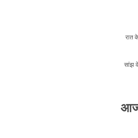
रात क
सांझ 
आज