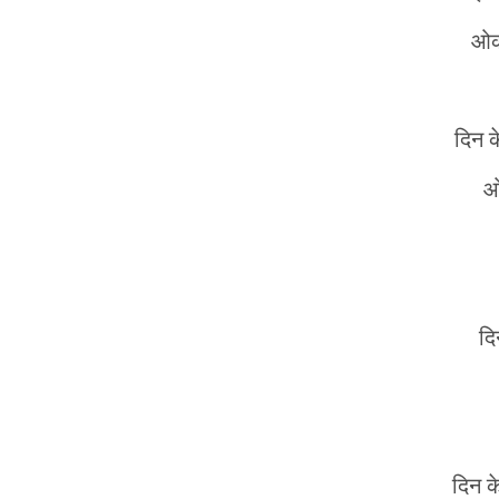
ओकर
दिन क
ओ
दि
दिन क