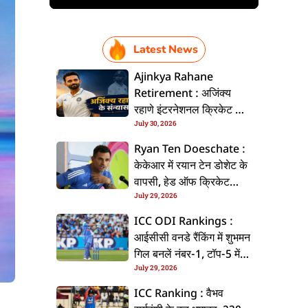
Latest News
Ajinkya Rahane
Retirement : अजिंक्य
रहाणे इंटरनेशनल क्रिकेट से
July 30, 2026
ललें संन्यास, सोशल मीडिया
पs पोस्ट कs के कइलें एलान
Ryan Ten Doeschate :
केकेआर में रयान टेन डोशेट के
वापसी, हेड ऑफ क्रिकेट
July 29, 2026
स्ट्रेटजी के जिम्मेदारी संभरिहें
ICC ODI Rankings :
आईसीसी वनडे रैंकिंग में शुभमन
गिल बनलें नंबर-1, टॉप-5 में
July 29, 2026
भारत के तीन बल्लेबाज
ICC Ranking : वैभव