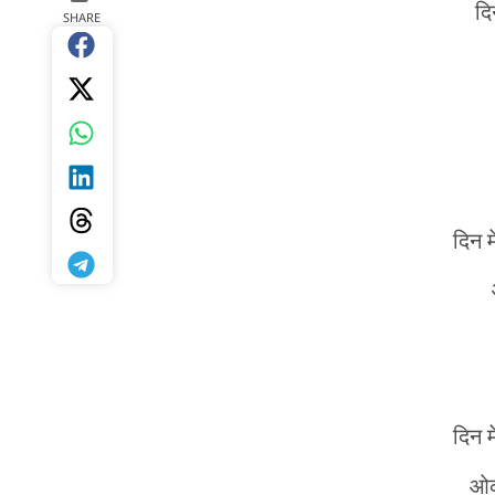
द
SHARE
दिन 
दिन 
ओकर