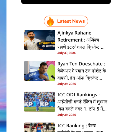
Latest News
Ajinkya Rahane
Retirement : अजिंक्य
रहाणे इंटरनेशनल क्रिकेट से
July 30, 2026
ललें संन्यास, सोशल मीडिया
पs पोस्ट कs के कइलें एलान
Ryan Ten Doeschate :
केकेआर में रयान टेन डोशेट के
वापसी, हेड ऑफ क्रिकेट
July 29, 2026
स्ट्रेटजी के जिम्मेदारी संभरिहें
ICC ODI Rankings :
आईसीसी वनडे रैंकिंग में शुभमन
गिल बनलें नंबर-1, टॉप-5 में
July 29, 2026
भारत के तीन बल्लेबाज
ICC Ranking : वैभव