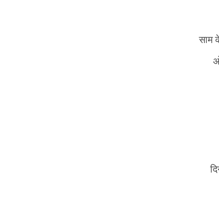
साम क
ओ
द