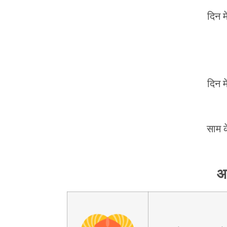
दिन म
दिन म
साम क
आ