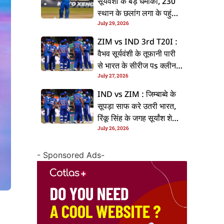
सूर्यवंशी के बड़ धमाका, 230
स्थान के छलांग लगा के पहुंचलें
July 29, 2026
48वां नंबर पs
ZIM vs IND 3rd T20I :
वैभव सूर्यवंशी के तूफानी पारी
से भारत के सीरीज पs क्लीन
July 27, 2026
स्वीप, जिम्बाब्वे 35 रन से
हारल
IND vs ZIM : जिम्बाब्वे के
सूपड़ा साफ करे उतरी भारत,
रिंकू सिंह के जगह सूर्यांश शेडगे
July 26, 2026
के मिल सकेला मवका
- Sponsored Ads-