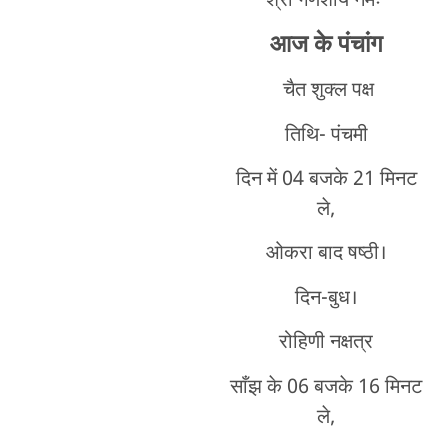
श्री गणेशाय नमः
आज के पंचांग
चैत शुक्ल पक्ष
तिथि- पंचमी
दिन में 04 बजके 21 मिनट
ले,
ओकरा बाद षष्ठी।
दिन-बुध।
रोहिणी नक्षत्र
साँझ के 06 बजके 16 मिनट
ले,