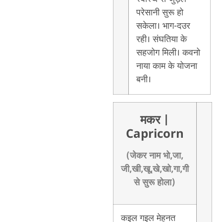
परेसानी सुरू हो
सकेला। भाग-दउर
रही। संघतिया के
सहजोग मिली। कवनो
नाया काम के योजना
बनी।
मकर
|
Capricorn
(जेकर नाम भो,जा,
जी,खी,खू,खे,खो,गा,गी
से सुरू होला)
कइल गइल मेहनत