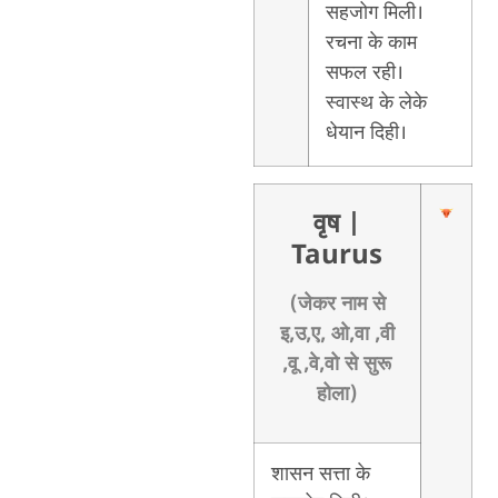
सहजोग मिली।
रचना के काम
सफल रही।
स्वास्थ के लेके
धेयान दिही।
वृष
|
Taurus
(जेकर नाम से
इ,उ,ए, ओ,वा ,वी
,वू ,वे,वो से सुरू
होला)
शासन सत्ता के