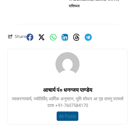
राशिफल
Share
आचार्य पं० धनन्जय पाण्डेय
व्याकरणाचार्य, ज्योतिर्विद् धार्मिक अनुष्ठान, भुमि शोधन आ गृह वास्तु परामर्श
दाता +91-7607584170
All Posts