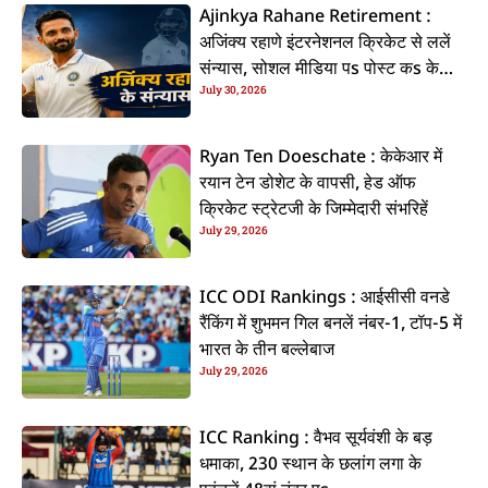
Ajinkya Rahane Retirement :
अजिंक्य रहाणे इंटरनेशनल क्रिकेट से ललें
संन्यास, सोशल मीडिया पs पोस्ट कs के
July 30, 2026
कइलें एलान
Ryan Ten Doeschate : केकेआर में
रयान टेन डोशेट के वापसी, हेड ऑफ
क्रिकेट स्ट्रेटजी के जिम्मेदारी संभरिहें
July 29, 2026
ICC ODI Rankings : आईसीसी वनडे
रैंकिंग में शुभमन गिल बनलें नंबर-1, टॉप-5 में
भारत के तीन बल्लेबाज
July 29, 2026
ICC Ranking : वैभव सूर्यवंशी के बड़
धमाका, 230 स्थान के छलांग लगा के