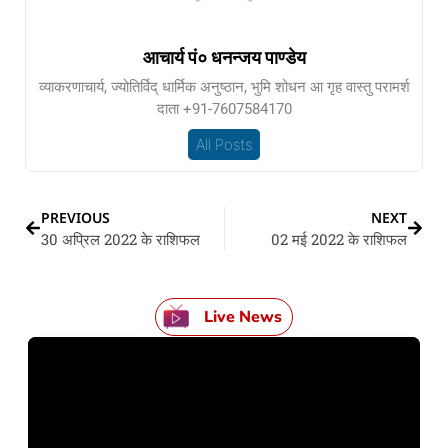
आचार्य पं० धनन्जय पाण्डेय
व्याकरणाचार्य, ज्योतिर्विद् धार्मिक अनुष्ठान, भुमि शोधन आ गृह वास्तु परामर्श
दाता +91-7607584170
All Posts
PREVIOUS
NEXT
30 अप्रिल 2022 के राशिफल
02 मई 2022 के राशिफल
Live News