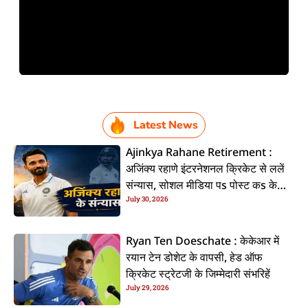
Latest News
Ajinkya Rahane Retirement :
अजिंक्य रहाणे इंटरनेशनल क्रिकेट से ललें
संन्यास, सोशल मीडिया पs पोस्ट कs के
July 30, 2026
कइलें एलान
Ryan Ten Doeschate : केकेआर में
रयान टेन डोशेट के वापसी, हेड ऑफ
क्रिकेट स्ट्रेटजी के जिम्मेदारी संभरिहें
July 29, 2026