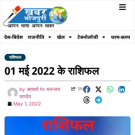
देस-बिदेस
राजनीति
खेल
टेक्नोलॉजी
धरम-करम
राशिफल
01 मई 2022 के राशिफल
Share
by
आचार्य पं० धनन्जय
पाण्डेय
May 1, 2022