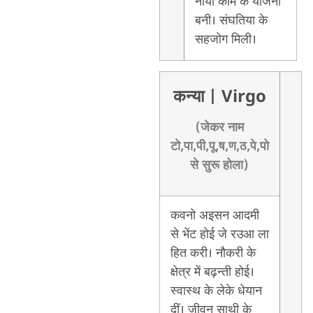
नाया काम के योजना
बनी। संघतिया के
सहजोग मिली।
कन्या
| Virgo
(जेकर नाम
टो,पा,पी,पू,ष,ण,ठ,पे,पो
से सुरू होला)
कवनो अइसन आदमी
से भेंट होई जे रउआ ला
हित करी। नौकरी के
क्षेत्र में बढ़न्ती होई।
स्वास्थ के लेके धेयान
दीं। जीवन साथी के