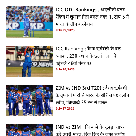
ICC ODI Rankings : आईसीसी वनडे
रैंकिंग में शुभमन गिल बनलें नंबर-1, टॉप-5 में
भारत के तीन बल्लेबाज
July 29, 2026
ICC Ranking : वैभव सूर्यवंशी के बड़
धमाका, 230 स्थान के छलांग लगा के
पहुंचलें 48वां नंबर पs
July 29, 2026
ZIM vs IND 3rd T20I : वैभव सूर्यवंशी
के तूफानी पारी से भारत के सीरीज पs क्लीन
स्वीप, जिम्बाब्वे 35 रन से हारल
July 27, 2026
IND vs ZIM : जिम्बाब्वे के सूपड़ा साफ
करे उतरी भारत, रिंकू सिंह के जगह सूर्यांश