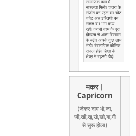
सामाजिक काम में
सफलता मिली। जतरा के
संजोग बन रहल बा। चोट
चपेट अस इस्तिथी बन
सकत बा। भाग-दउर
रही। कवनो काम के पूरा
होखला से आत्म विस्वास
के बढ़ी। अचके कुछ लाभ
भेंटी। बेवसायिक कोसिस
सफल होई। शिक्षा के
क्षेत्र में बढ़न्ती होई।
मकर
|
Capricorn
(जेकर नाम भो,जा,
जी,खी,खू,खे,खो,गा,गी
से सुरू होला)