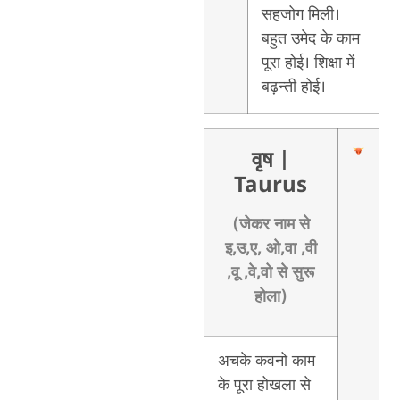
सहजोग मिली।
बहुत उमेद के काम
पूरा होई। शिक्षा में
बढ़न्ती होई।
वृष
|
Taurus
(जेकर नाम से
इ,उ,ए, ओ,वा ,वी
,वू ,वे,वो से सुरू
होला)
अचके कवनो काम
के पूरा होखला से