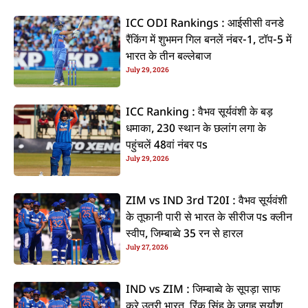
ICC ODI Rankings : आईसीसी वनडे
रैंकिंग में शुभमन गिल बनलें नंबर-1, टॉप-5 में
भारत के तीन बल्लेबाज
July 29, 2026
ICC Ranking : वैभव सूर्यवंशी के बड़
धमाका, 230 स्थान के छलांग लगा के
पहुंचलें 48वां नंबर पs
July 29, 2026
ZIM vs IND 3rd T20I : वैभव सूर्यवंशी
के तूफानी पारी से भारत के सीरीज पs क्लीन
स्वीप, जिम्बाब्वे 35 रन से हारल
July 27, 2026
IND vs ZIM : जिम्बाब्वे के सूपड़ा साफ
करे उतरी भारत, रिंकू सिंह के जगह सूर्यांश