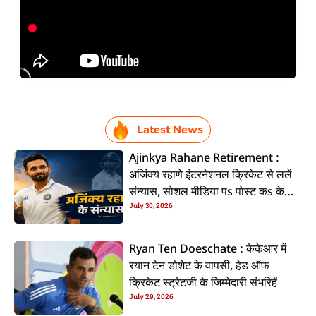
Latest News
Ajinkya Rahane Retirement :
अजिंक्य रहाणे इंटरनेशनल क्रिकेट से ललें
संन्यास, सोशल मीडिया पs पोस्ट कs के
July 30, 2026
कइलें एलान
Ryan Ten Doeschate : केकेआर में
रयान टेन डोशेट के वापसी, हेड ऑफ
क्रिकेट स्ट्रेटजी के जिम्मेदारी संभरिहें
July 29, 2026