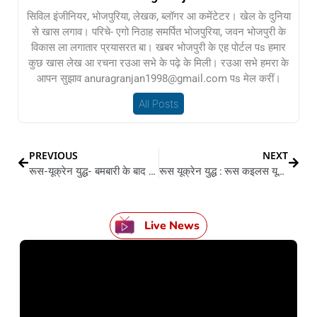
सिविल इंजीनियर, भोजपुरिया, लेखक, ब्लॉगर आ कमेंटेटर। खेल के दुनिया
से खास लगाव। परिचे- एगो निठाह समर्पित भोजपुरिया, जवन भोजपुरी के
विकास ला लगातार प्रयासरत बा। खबर भोजपुरी के एह पोर्टल पs हमार
कुछ खास लेख आ रचना रउआ सभे के पढ़े के मिली। रउआ सभे हमरा के
आपन सुझाव anuragranjan1998@gmail.com पs मेल करीं।
All Posts
PREVIOUS
NEXT
रूस-यूक्रेन युद्ध- बमबारी के बाद रूस के Zaporizhzhia न्यूक्लियर प्लांट पs कब्जा
रूस यूक्रेन युद्ध : रूस कइलस यूक्रेन के बड़का शहरन में सीजफायर के घोषणा
Live News