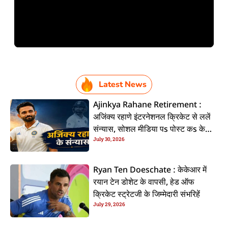
Latest News
Ajinkya Rahane Retirement :
अजिंक्य रहाणे इंटरनेशनल क्रिकेट से ललें
संन्यास, सोशल मीडिया पs पोस्ट कs के
July 30, 2026
कइलें एलान
Ryan Ten Doeschate : केकेआर में
रयान टेन डोशेट के वापसी, हेड ऑफ
क्रिकेट स्ट्रेटजी के जिम्मेदारी संभरिहें
July 29, 2026