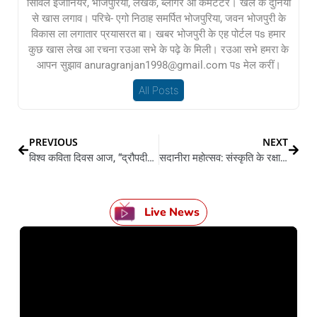
सिविल इंजीनियर, भोजपुरिया, लेखक, ब्लॉगर आ कमेंटेटर। खेल के दुनिया
से खास लगाव। परिचे- एगो निठाह समर्पित भोजपुरिया, जवन भोजपुरी के
विकास ला लगातार प्रयासरत बा। खबर भोजपुरी के एह पोर्टल पs हमार
कुछ खास लेख आ रचना रउआ सभे के पढ़े के मिली। रउआ सभे हमरा के
आपन सुझाव anuragranjan1998@gmail.com पs मेल करीं।
All Posts
PREVIOUS
NEXT
विश्व कविता दिवस आज, “द्रौपदी” के लोकार्पण आज कलकत्ता में
सदानीरा महोत्सव: संस्कृति के रक्षा ला मानवीय संवेदना बचावल जरूरी बा…
Live News