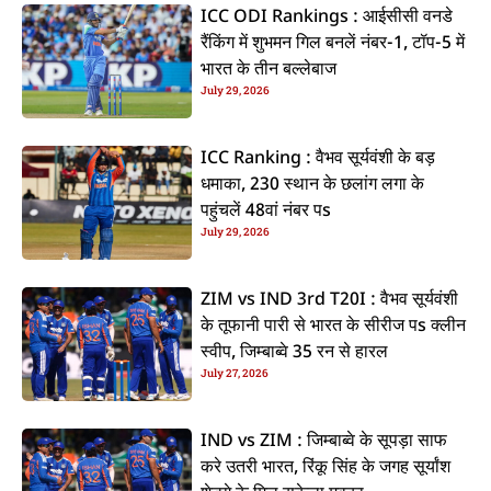
ICC ODI Rankings : आईसीसी वनडे
रैंकिंग में शुभमन गिल बनलें नंबर-1, टॉप-5 में
भारत के तीन बल्लेबाज
July 29, 2026
ICC Ranking : वैभव सूर्यवंशी के बड़
धमाका, 230 स्थान के छलांग लगा के
पहुंचलें 48वां नंबर पs
July 29, 2026
ZIM vs IND 3rd T20I : वैभव सूर्यवंशी
के तूफानी पारी से भारत के सीरीज पs क्लीन
स्वीप, जिम्बाब्वे 35 रन से हारल
July 27, 2026
IND vs ZIM : जिम्बाब्वे के सूपड़ा साफ
करे उतरी भारत, रिंकू सिंह के जगह सूर्यांश