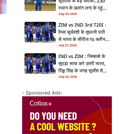
सूर्यवंशी के बड़ धमाका, 230
स्थान के छलांग लगा के पहुंचलें
July 29, 2026
48वां नंबर पs
ZIM vs IND 3rd T20I :
वैभव सूर्यवंशी के तूफानी पारी
से भारत के सीरीज पs क्लीन
July 27, 2026
स्वीप, जिम्बाब्वे 35 रन से
हारल
IND vs ZIM : जिम्बाब्वे के
सूपड़ा साफ करे उतरी भारत,
रिंकू सिंह के जगह सूर्यांश शेडगे
July 26, 2026
के मिल सकेला मवका
- Sponsored Ads-