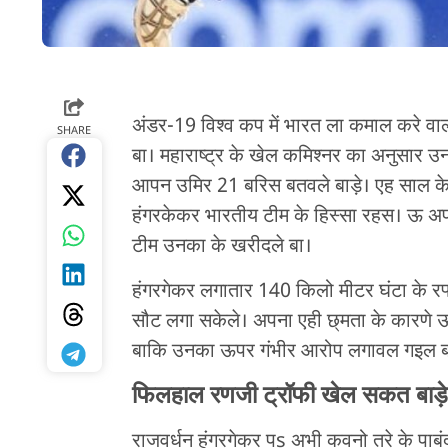
अंडर-19 विश्व कप में भारत ला कमाल करे वाल
SHARE
बा। महाराष्ट्र के खेल कमिश्नर का अनुस
आपन उमिर 21 बरिस बतवले बाड़े। एह साल के सु
हंगरकेकर भारतीय टीम के हिस्सा रहस। ऊ अपन
टीम उनका के खरीदले बा।
हंगरगेकर लगातार 140 किलो मीटर घंटा के रफ
सौट लगा सकेले। अपना एही छ्मता के कारणे ऊ
बाकि उनका ऊपर गंभीर आरोप लगावल गइल बा
फिलहाल रणजी ट्रॉफी खेल सकत बाड़े
राजवर्धन हंगरगेकर पs अभी कवनो तरे के पाबं