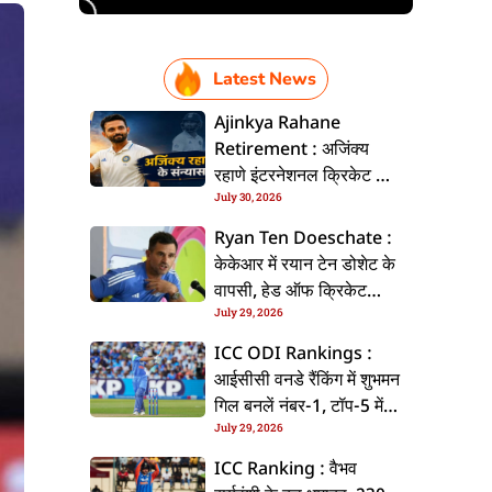
Latest News
Ajinkya Rahane
Retirement : अजिंक्य
रहाणे इंटरनेशनल क्रिकेट से
July 30, 2026
ललें संन्यास, सोशल मीडिया
पs पोस्ट कs के कइलें एलान
Ryan Ten Doeschate :
केकेआर में रयान टेन डोशेट के
वापसी, हेड ऑफ क्रिकेट
July 29, 2026
स्ट्रेटजी के जिम्मेदारी संभरिहें
ICC ODI Rankings :
आईसीसी वनडे रैंकिंग में शुभमन
गिल बनलें नंबर-1, टॉप-5 में
July 29, 2026
भारत के तीन बल्लेबाज
ICC Ranking : वैभव