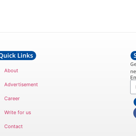
Quick Links
Ge
About
ne
Em
Advertisement
Career
Write for us
Contact