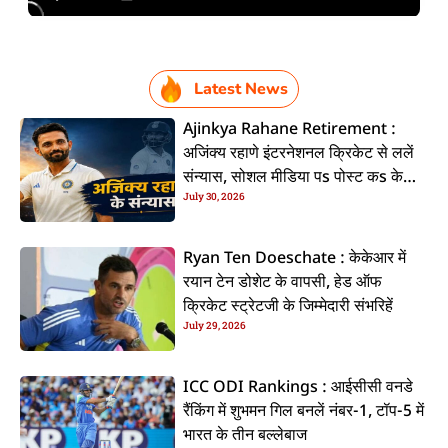
Latest News
Ajinkya Rahane Retirement :
अजिंक्य रहाणे इंटरनेशनल क्रिकेट से ललें
संन्यास, सोशल मीडिया पs पोस्ट कs के
July 30, 2026
कइलें एलान
Ryan Ten Doeschate : केकेआर में
रयान टेन डोशेट के वापसी, हेड ऑफ
क्रिकेट स्ट्रेटजी के जिम्मेदारी संभरिहें
July 29, 2026
ICC ODI Rankings : आईसीसी वनडे
रैंकिंग में शुभमन गिल बनलें नंबर-1, टॉप-5 में
भारत के तीन बल्लेबाज