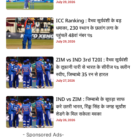
July 29, 2026
ICC Ranking : वैभव सूर्यवंशी के बड़
धमाका, 230 स्थान के छलांग लगा के
पहुंचलें 48वां नंबर पs
July 29, 2026
ZIM vs IND 3rd T20I : वैभव सूर्यवंशी
के तूफानी पारी से भारत के सीरीज पs क्लीन
स्वीप, जिम्बाब्वे 35 रन से हारल
July 27, 2026
IND vs ZIM : जिम्बाब्वे के सूपड़ा साफ
करे उतरी भारत, रिंकू सिंह के जगह सूर्यांश
शेडगे के मिल सकेला मवका
July 26, 2026
- Sponsored Ads-