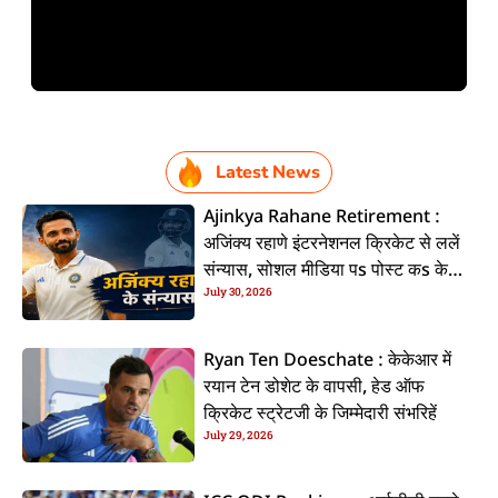
Latest News
Ajinkya Rahane Retirement :
अजिंक्य रहाणे इंटरनेशनल क्रिकेट से ललें
संन्यास, सोशल मीडिया पs पोस्ट कs के
July 30, 2026
कइलें एलान
Ryan Ten Doeschate : केकेआर में
रयान टेन डोशेट के वापसी, हेड ऑफ
क्रिकेट स्ट्रेटजी के जिम्मेदारी संभरिहें
July 29, 2026