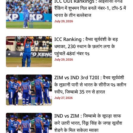
ICC ODI Rankings : आईसीसी वनडे
रैंकिंग में शुभमन गिल बनलें नंबर-1, टॉप-5 में
भारत के तीन बल्लेबाज
July 29, 2026
ICC Ranking : वैभव सूर्यवंशी के बड़
धमाका, 230 स्थान के छलांग लगा के
पहुंचलें 48वां नंबर पs
July 29, 2026
ZIM vs IND 3rd T20I : वैभव सूर्यवंशी
के तूफानी पारी से भारत के सीरीज पs क्लीन
स्वीप, जिम्बाब्वे 35 रन से हारल
July 27, 2026
IND vs ZIM : जिम्बाब्वे के सूपड़ा साफ
करे उतरी भारत, रिंकू सिंह के जगह सूर्यांश
शेडगे के मिल सकेला मवका