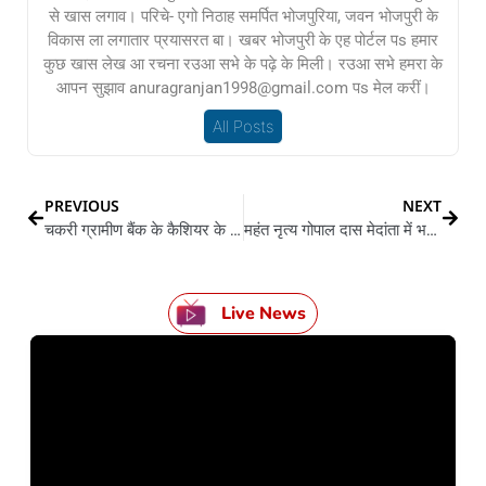
से खास लगाव। परिचे- एगो निठाह समर्पित भोजपुरिया, जवन भोजपुरी के
विकास ला लगातार प्रयासरत बा। खबर भोजपुरी के एह पोर्टल पs हमार
कुछ खास लेख आ रचना रउआ सभे के पढ़े के मिली। रउआ सभे हमरा के
आपन सुझाव anuragranjan1998@gmail.com पs मेल करीं।
All Posts
PREVIOUS
NEXT
चकरी ग्रामीण बैंक के कैशियर के विदाई
महंत नृत्य गोपाल दास मेदांता में भरती
Live News