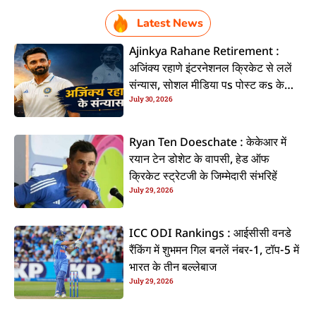
Latest News
Ajinkya Rahane Retirement :
अजिंक्य रहाणे इंटरनेशनल क्रिकेट से ललें
संन्यास, सोशल मीडिया पs पोस्ट कs के
July 30, 2026
कइलें एलान
Ryan Ten Doeschate : केकेआर में
रयान टेन डोशेट के वापसी, हेड ऑफ
क्रिकेट स्ट्रेटजी के जिम्मेदारी संभरिहें
July 29, 2026
ICC ODI Rankings : आईसीसी वनडे
रैंकिंग में शुभमन गिल बनलें नंबर-1, टॉप-5 में
भारत के तीन बल्लेबाज
July 29, 2026