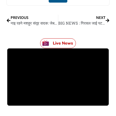
PREVIOUS
NEXT
नाइ रहने मशहूर संतूर वादक: जेब में 500 रुपया ले के मुंबई आ गइल रहने पंडित शिव कुमार शर्मा, महज पांच बरिस के उमिर में सिखले रहने तबला अउर गायन
BIG NEWS : गिरावल जाई पटना कलेक्टोरेट के 350 साल पुरान भवन, सुप्रीम कोर्ट कहलस- हर इमारत संरक्षण लायक नइखे
Live News