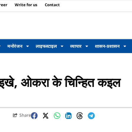
reer
Write for us
Contact
मनोरंजन
लाइफस्टाइल
व्यापार
शासन-प्रशासन
नइखे, ओकरा के चिन्हित कइल
Share