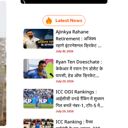
Latest News
Ajinkya Rahane
Retirement : अजिंक्य
रहाणे इंटरनेशनल क्रिकेट से
July 30, 2026
ललें संन्यास, सोशल मीडिया
पs पोस्ट कs के कइलें एलान
Ryan Ten Doeschate :
केकेआर में रयान टेन डोशेट के
वापसी, हेड ऑफ क्रिकेट
July 29, 2026
स्ट्रेटजी के जिम्मेदारी संभरिहें
ICC ODI Rankings :
आईसीसी वनडे रैंकिंग में शुभमन
गिल बनलें नंबर-1, टॉप-5 में
July 29, 2026
भारत के तीन बल्लेबाज
ICC Ranking : वैभव