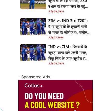
सूर्यवंशी के बड़ धमाका, 230
स्थान के छलांग लगा के पहुंचलें
July 29, 2026
48वां नंबर पs
ZIM vs IND 3rd T20I :
वैभव सूर्यवंशी के तूफानी पारी
से भारत के सीरीज पs क्लीन
July 27, 2026
स्वीप, जिम्बाब्वे 35 रन से
हारल
IND vs ZIM : जिम्बाब्वे के
सूपड़ा साफ करे उतरी भारत,
रिंकू सिंह के जगह सूर्यांश शेडगे
July 26, 2026
के मिल सकेला मवका
- Sponsored Ads-