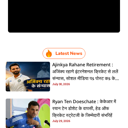
Latest News
Ajinkya Rahane Retirement :
अजिंक्य रहाणे इंटरनेशनल क्रिकेट से ललें
संन्यास, सोशल मीडिया पs पोस्ट कs के
July 30, 2026
कइलें एलान
Ryan Ten Doeschate : केकेआर में
रयान टेन डोशेट के वापसी, हेड ऑफ
क्रिकेट स्ट्रेटजी के जिम्मेदारी संभरिहें
July 29, 2026