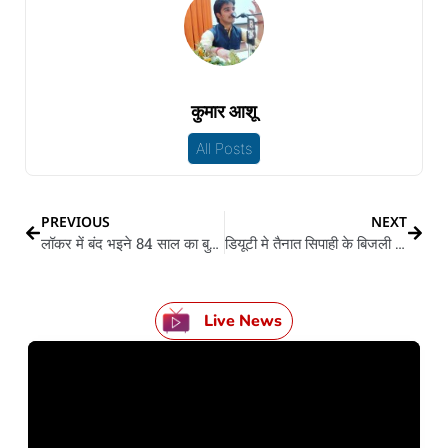
कुमार आशू
All Posts
PREVIOUS
NEXT
लॉकर में बंद भइने 84 साल का बुजुर्ग: बैंक वाले गलती से लगा देहले रहने ताला
डियूटी मे तैनात सिपाही के बिजली के करेंट लगले से मौत
Live News