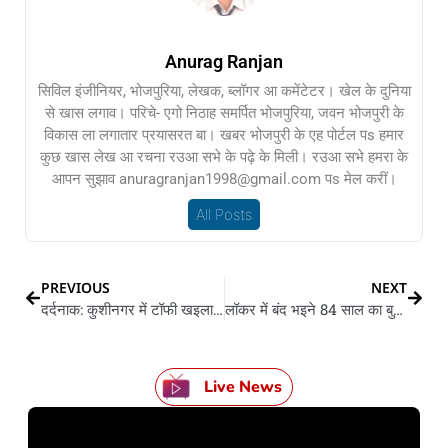
Anurag Ranjan
सिविल इंजीनियर, भोजपुरिया, लेखक, ब्लॉगर आ कमेंटेटर। खेल के दुनिया
से खास लगाव। परिचे- एगो निठाह समर्पित भोजपुरिया, जवन भोजपुरी के
विकास ला लगातार प्रयासरत बा। खबर भोजपुरी के एह पोर्टल पs हमार
कुछ खास लेख आ रचना रउआ सभे के पढ़े के मिली। रउआ सभे हमरा के
आपन सुझाव anuragranjan1998@gmail.com पs मेल करीं।
All Posts
PREVIOUS
NEXT
दर्दनाक: कुशीनगर में टॉफी खइला से चार बचवन के मौत, जहरीला पदार्थ मिलल होखले के आशंका
लॉकर में बंद भइने 84 साल का बुजुर्ग: बैंक वाले गलती से लगा देहले रहने ताला
Live News