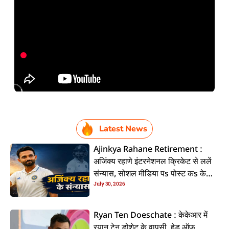
Latest News
Ajinkya Rahane Retirement :
अजिंक्य रहाणे इंटरनेशनल क्रिकेट से ललें
संन्यास, सोशल मीडिया पs पोस्ट कs के
July 30, 2026
कइलें एलान
Ryan Ten Doeschate : केकेआर में
रयान टेन डोशेट के वापसी, हेड ऑफ