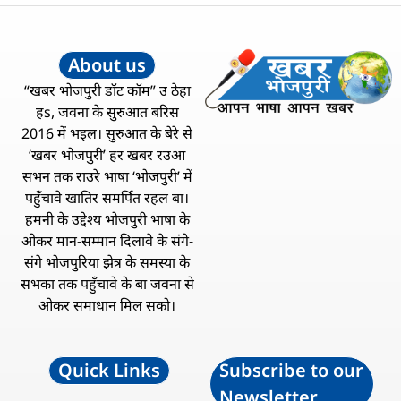
About us
“खबर भोजपुरी डॉट कॉम” उ ठेहा
हs, जवना के सुरुआत बरिस
2016 में भइल। सुरुआत के बेरे से
‘खबर भोजपुरी’ हर खबर रउआ
सभन तक राउरे भाषा ‘भोजपुरी’ में
पहुँचावे खातिर समर्पित रहल बा।
हमनी के उद्देश्य भोजपुरी भाषा के
ओकर मान-सम्मान दिलावे के संगे-
संगे भोजपुरिया झेत्र के समस्या के
सभका तक पहुँचावे के बा जवना से
ओकर समाधान मिल सको।
Quick Links
Subscribe to our
Newsletter