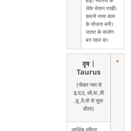
होई। स्वास्थ के
लेके धेयान राखीं।
कवनो नाया काम
के योजना बनी।
जतरा के संजोग
बन रहल बा।
वृष
|
Taurus
(जेकर नाम से
इ,उ,ए, ओ,वा ,वी
,वू ,वे,वो से सुरू
होला)
आर्थिक ममिला