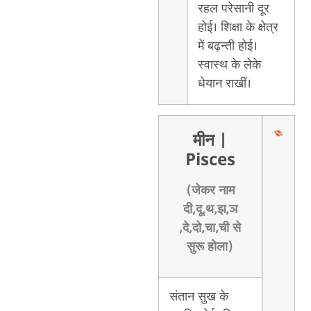
रहल परेसानी दूर
होई। शिक्षा के क्षेत्र
में बढ़न्ती होई।
स्वास्थ के लेके
धेयान राखीं।
मीन
|
Pisces
(जेकर नाम
दी,दू,थ,झ,ञ
,दे,दो,चा,ची से
सुरू होला)
संतान सुख के