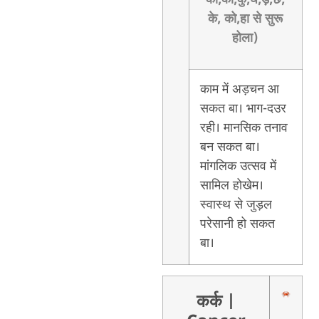
के, को,हा से सुरू
होला)
काम में अड़चन आ
सकत बा। भाग-दउर
रही। मानसिक तनाव
बन सकत बा।
मांगलिक उत्सव में
सामिल होखेम।
स्वास्थ से जुड़ल
परेसानी हो सकत
बा।
कर्क
|