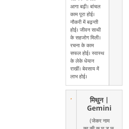
आगा बढ़ी। बांचल
काम पूरा होई।
नौकरी में बढ़न्ती
होई। जीवन साथी
के सहजोग मिली।
रचना के काम
सफल होई। स्वास्थ
के लेके धेयान
राखीं। बेवसाय में
लाभ होई।
मिथुन
|
Gemini
(जेकर नाम
का,की,कु,घ,ड़,छ,