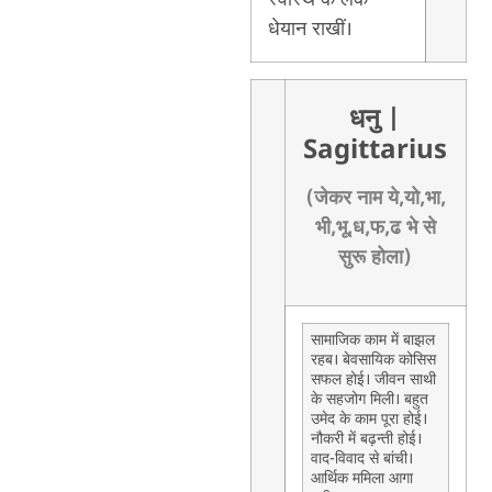
धेयान राखीं।
धनु
|
Sagittarius
(जेकर नाम ये,यो,भा,
भी,भू,ध,फ,ढ भे से
सुरू होला)
सामाजिक काम में बाझल
रहब। बेवसायिक कोसिस
सफल होई। जीवन साथी
के सहजोग मिली। बहुत
उमेद के काम पूरा होई।
नौकरी में बढ़न्ती होई।
वाद-विवाद से बांची।
आर्थिक ममिला आगा