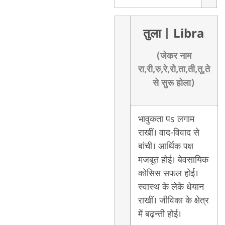
तुला
| Libra
(जेकर नाम
रा,री,रु,रे,रो,ता,ती,तू,ते
से सुरू होला)
भावुकता पs लगाम
राखीं। वाद-विवाद से
बांची। आर्थिक पक्ष
मजबूत होई। बेवसायिक
कोसिस सफल होई।
स्वास्थ के लेके धेयान
राखीं। जीविका के क्षेत्र
में बढ़न्ती होई।