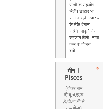
साथी के सहजोग
मिली। उपहार भा
सम्मान बढ़ी। स्वास्थ
के लेके धेयान
राखीं। बाबूजी के
सहजोग मिली। नाया
काम के योजना
बनी।
मीन
|
Pisces
(जेकर नाम
दी,दू,थ,झ,ञ
,दे,दो,चा,ची से
सुरू होला)