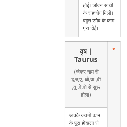
होई। जीवन साथी
के सहजोग मिली।
बहुत उमेद के काम
पूरा होई।
वृष
|
Taurus
(जेकर नाम से
इ,उ,ए, ओ,वा ,वी
,वू ,वे,वो से सुरू
होला)
अचके कवनो काम
के पूरा होखला से