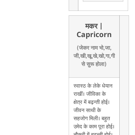
मकर
|
Capricorn
(जेकर नाम भो,जा,
जी,खी,खू,खे,खो,गा,गी
से सुरू होला)
स्वास्ठ के लेके धेयान
राखीं। जीविका के
क्षेत्र में बढ़न्ती होई।
जीवन साथी के
सहजोग मिली। बहुत
उमेद के काम पूरा होई।
नौकरी में बढ़न्ती होई।