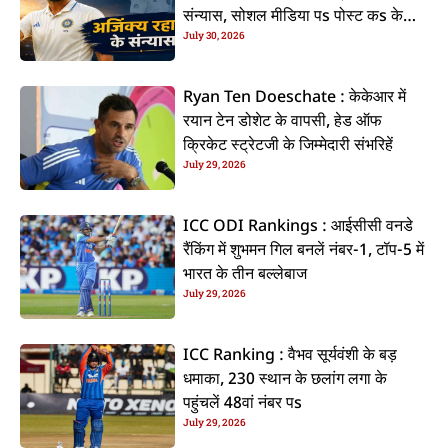
संन्यास, सोशल मीडिया पs पोस्ट कs के
July 30, 2026
कइलें एलान
Ryan Ten Doeschate : केकेआर में
रयान टेन डोशेट के वापसी, हेड ऑफ
क्रिकेट स्ट्रेटजी के जिम्मेदारी संभरिहें
July 29, 2026
ICC ODI Rankings : आईसीसी वनडे
रैंकिंग में शुभमन गिल बनलें नंबर-1, टॉप-5 में
भारत के तीन बल्लेबाज
July 29, 2026
ICC Ranking : वैभव सूर्यवंशी के बड़
धमाका, 230 स्थान के छलांग लगा के
पहुंचलें 48वां नंबर पs
July 29, 2026