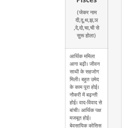
Pisces
(जेकर नाम
दी,दू,थ,झ,ञ
,दे,दो,चा,ची से
सुरू होला)
आर्थिक ममिला
आगा बढ़ी। जीवन
साथी के सहजोग
मिली। बहुत उमेद
के काम पूरा होई।
नौकरी में बढ़न्ती
होई। वाद-विवाद से
बांची। आर्थिक पक्ष
मजबूत होई।
बेवसायिक कोसिस