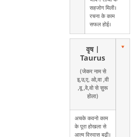
सहजोग मिली।
रचना के काम
सफल होई।
वृष
|
Taurus
(जेकर नाम से
इ,उ,ए, ओ,वा ,वी
,वू ,वे,वो से सुरू
होला)
अचके कवनो काम
के पूरा होखला से
आत्म विस्वास बढ़ी।