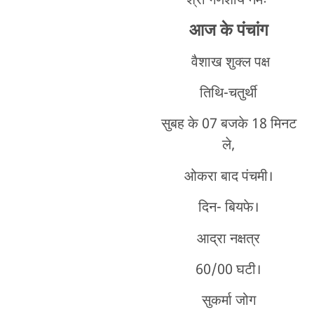
श्री गणेशाय नमः
आज के पंचांग
वैशाख शुक्ल पक्ष
तिथि-चतुर्थी
सुबह के 07 बजके 18 मिनट
ले,
ओकरा बाद पंचमी।
दिन- बियफे।
आद्रा नक्षत्र
60/00 घटी।
सुकर्मा जोग