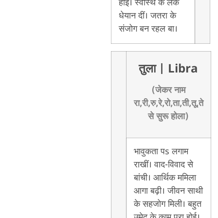
होई। स्वास्थ के लेके
धेयान दीं। जतरा के
संजोग बन रहल बा।
तुला
| Libra
(जेकर नाम
रा,री,रु,रे,रो,ता,ती,तू,ते
से सुरू होला)
भावुकता पs लगाम
राखीं। वाद-विवाद से
बांची। आर्थिक ममिला
आगा बढ़ी। जीवन साथी
के सहजोग मिली। बहुत
उमेद के काम पूरा होई।