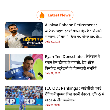
Latest News
Ajinkya Rahane Retirement :
अजिंक्य रहाणे इंटरनेशनल क्रिकेट से ललें
संन्यास, सोशल मीडिया पs पोस्ट कs के
July 30, 2026
कइलें एलान
Ryan Ten Doeschate : केकेआर में
रयान टेन डोशेट के वापसी, हेड ऑफ
क्रिकेट स्ट्रेटजी के जिम्मेदारी संभरिहें
July 29, 2026
ICC ODI Rankings : आईसीसी वनडे
रैंकिंग में शुभमन गिल बनलें नंबर-1, टॉप-5 में
भारत के तीन बल्लेबाज
July 29, 2026