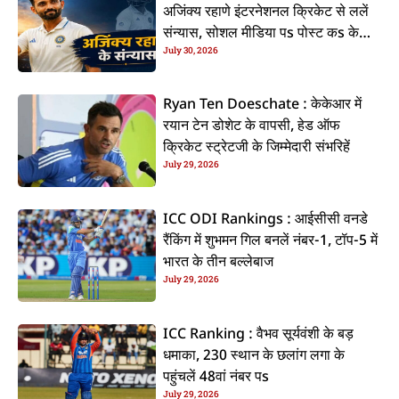
अजिंक्य रहाणे इंटरनेशनल क्रिकेट से ललें
संन्यास, सोशल मीडिया पs पोस्ट कs के
July 30, 2026
कइलें एलान
Ryan Ten Doeschate : केकेआर में
रयान टेन डोशेट के वापसी, हेड ऑफ
क्रिकेट स्ट्रेटजी के जिम्मेदारी संभरिहें
July 29, 2026
ICC ODI Rankings : आईसीसी वनडे
रैंकिंग में शुभमन गिल बनलें नंबर-1, टॉप-5 में
भारत के तीन बल्लेबाज
July 29, 2026
ICC Ranking : वैभव सूर्यवंशी के बड़
धमाका, 230 स्थान के छलांग लगा के
पहुंचलें 48वां नंबर पs
July 29, 2026