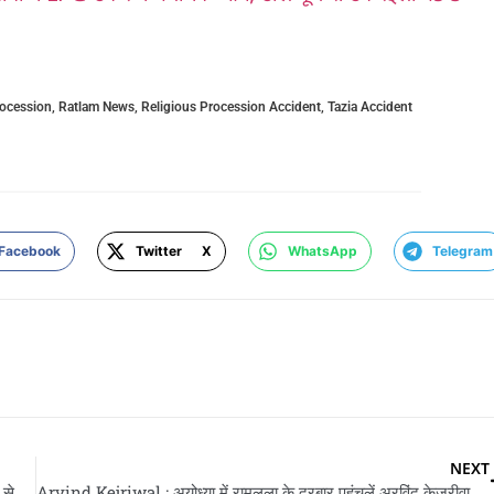
ocession
,
Ratlam News
,
Religious Procession Accident
,
Tazia Accident
Facebook
Twitter X
WhatsApp
Telegram
NEXT
Kaushambi News : कौशांबी में LPG टैंकर में भयानक आग, टोल बूथ से टकरइला पs 5 कर्मचारी गंभीर रूप से झुलसलें
Arvind Kejriwal : अयोध्या में रामलला के दरबार पहुंचलें अरविंद केजरीवाल, देस के सुख-समृद्धि खातिर कइले प्रार्थना