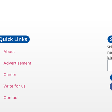
Quick Links
Ge
About
ne
Em
Advertisement
Career
Write for us
Contact