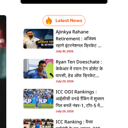
Latest News
Ajinkya Rahane
Retirement : अजिंक्य
रहाणे इंटरनेशनल क्रिकेट से
July 30, 2026
ललें संन्यास, सोशल मीडिया
पs पोस्ट कs के कइलें एलान
Ryan Ten Doeschate :
केकेआर में रयान टेन डोशेट के
वापसी, हेड ऑफ क्रिकेट
July 29, 2026
स्ट्रेटजी के जिम्मेदारी संभरिहें
ICC ODI Rankings :
आईसीसी वनडे रैंकिंग में शुभमन
गिल बनलें नंबर-1, टॉप-5 में
July 29, 2026
भारत के तीन बल्लेबाज
ICC Ranking : वैभव