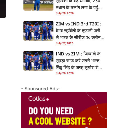
सूर्यवंशी के बड़ धमाका, 230
स्थान के छलांग लगा के पहुंचलें
July 29, 2026
48वां नंबर पs
ZIM vs IND 3rd T20I :
वैभव सूर्यवंशी के तूफानी पारी
से भारत के सीरीज पs क्लीन
July 27, 2026
स्वीप, जिम्बाब्वे 35 रन से
हारल
IND vs ZIM : जिम्बाब्वे के
सूपड़ा साफ करे उतरी भारत,
रिंकू सिंह के जगह सूर्यांश शेडगे
July 26, 2026
के मिल सकेला मवका
- Sponsored Ads-