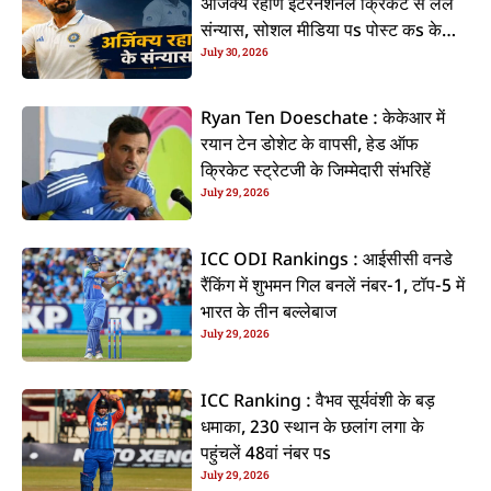
अजिंक्य रहाणे इंटरनेशनल क्रिकेट से ललें
संन्यास, सोशल मीडिया पs पोस्ट कs के
July 30, 2026
कइलें एलान
Ryan Ten Doeschate : केकेआर में
रयान टेन डोशेट के वापसी, हेड ऑफ
क्रिकेट स्ट्रेटजी के जिम्मेदारी संभरिहें
July 29, 2026
ICC ODI Rankings : आईसीसी वनडे
रैंकिंग में शुभमन गिल बनलें नंबर-1, टॉप-5 में
भारत के तीन बल्लेबाज
July 29, 2026
ICC Ranking : वैभव सूर्यवंशी के बड़
धमाका, 230 स्थान के छलांग लगा के
पहुंचलें 48वां नंबर पs
July 29, 2026